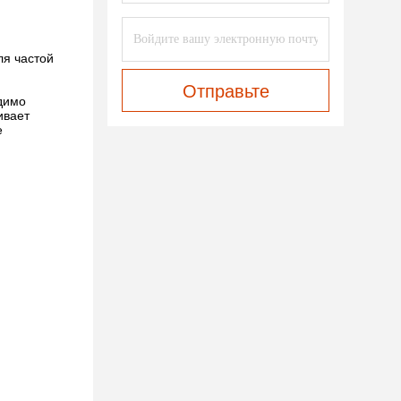
ля частой
Отправьте
димо
ивает
е