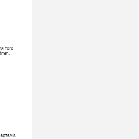
ля того
*3mm.
дартами.