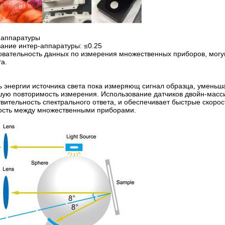
-аппаратуры
вание интер-аппаратуры: ≤0.25
довательность данных по измерения множественных приборов, мог
а.
ь энергии источника света пока измеряющ сигнал образца, уменьш
шую повторимость измерения. Использование датчиков двойн-масс
ительность спектрального ответа, и обеспечивает быстрые скорос
ность между множественными приборами.