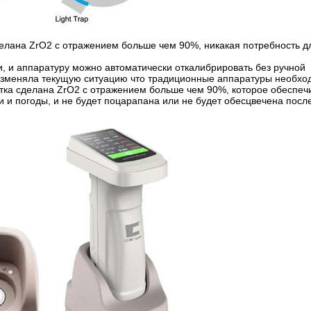
делана ZrO2 с отражением больше чем 90%, никакая потребность д
 и аппаратуру можно автоматически откалибрировать без ручной
 изменяла текущую ситуацию что традиционные аппаратуры необхо
итка сделана ZrO2 с отражением больше чем 90%, которое обеспеч
 и погоды, и не будет поцарапана или не будет обесцвечена посл