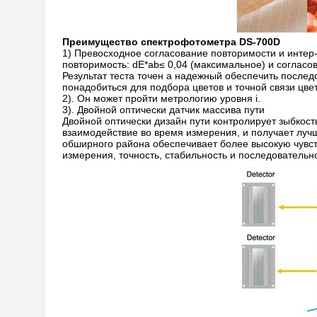
Преимущество спектрофотометра DS-700D
1) Превосходное согласование повторимости и интер
повторимость: dE*ab≤ 0,04 (максимальное) и согласо
Результат теста точен а надежный обеспечить после
понадобиться для подбора цветов и точной связи цвет
2). Он может пройти метрологию уровня i.
3). Двойной оптически датчик массива пути
Двойной оптически дизайн пути контролирует зыбкост
взаимодействие во время измерения, и получает луч
обширного района обеспечивает более высокую чувств
измерения, точность, стабильность и последователь