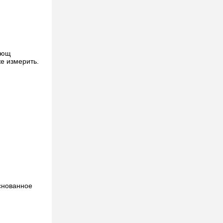
ающ
е измерить.
снованное