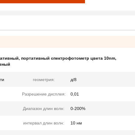
тативный
,
портативный спектрофотометр цвета 10nm
,
ивный
ти
геометрия:
д/8
Разрешение дисплея:
0,01
Диапазон длин волн:
0-200%
интервал длин волн:
10 нм