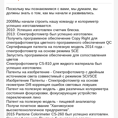
Поскольку мы познакомимся с вами, мы думаем, вы
должны знать о том, как мы начали и развивались.
2008Мы начали строить нашу команду и колориметр
успешно изготавливается.
2010: Успешно изготовлен счетчик блеска.
2013: Спектрофотометр был успешно изготовлен.
Получить программное обеспечение Copy Right для
спектрафотометра цветного программного обеспечения QC
Сертификация патента на полезную модель 2014 года -
спектрофотометр на основе режима SCE
Запустить программное обеспечение для сопоставления
цветов
Спектрофотометр CS-810 для жидкого материала был
успешно изготовлен.
Патенты на изобретение - Спектрофотометр с двойным
источником света совместимый с режимом SCI/SCE
Изобретение Патенты - Спектрофотометр на основе
геометрии D/8 коррекция ошибок световых ловушек
Патент на полезную модель - два различных колориметра
состояния фокусировки, фокусирующие устройство
переключения линз
Патент на полезную модель - пищевой анализатор
Получи почетное звание "Ханчжоуское
высокотехнологичное предприятие".
2015 Pantone Colorimeter CS-260 был успешно изготовлен.