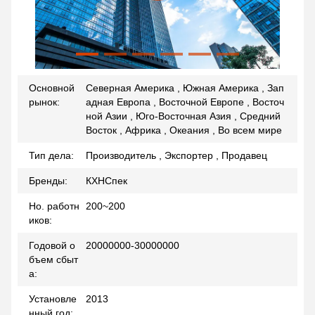
Основной
Северная Америка , Южная Америка , Зап
рынок:
адная Европа , Восточной Европе , Восточ
ной Азии , Юго-Восточная Азия , Средний
Восток , Африка , Океания , Во всем мире
Тип дела:
Производитель , Экспортер , Продавец
Бренды:
КХНСпек
Но. работн
200~200
иков:
Годовой о
20000000-30000000
бъем сбыт
а:
Установле
2013
нный год: