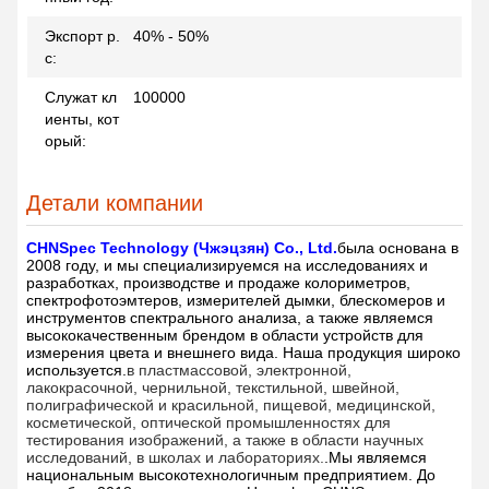
Экспорт p.
40% - 50%
c:
Служат кл
100000
иенты, кот
орый:
Детали компании
CHNSpec Technology (Чжэцзян) Co., Ltd
.
была основана в
2008 году, и мы специализируемся на исследованиях и
разработках, производстве и продаже колориметров,
спектрофотоэмтеров, измерителей дымки, блескомеров и
инструментов спектрального анализа, а также являемся
высококачественным брендом в области устройств для
измерения цвета и внешнего вида. Наша продукция широко
используется.
в пластмассовой, электронной,
лакокрасочной, чернильной, текстильной, швейной,
полиграфической и красильной, пищевой, медицинской,
косметической, оптической промышленностях для
тестирования изображений, а также в области научных
исследований, в школах и лабораториях.
.Мы являемся
национальным высокотехнологичным предприятием. До