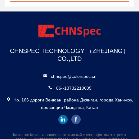
CHNSPEC TECHNOLOGY （ZHEJIANG）
CO.,LTD
chnspec@colorspec.cn
86--13732210605
Но. 166 дороги Венюан, района Джянган, города Ханчжоу,
провинции Чжэцзяна, Китая
Качество Китая хорошее портативный спектрофотометр цвета