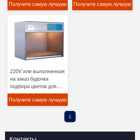
Получите самую лучшую
Получите самую лучшую
гарантии высокой
цену
цену
220V или выполненная
на заказ будочка
подбора цветов для
осмотра
Получите самую лучшую
цену
1
Контакты