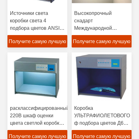
Источники света
Высокопрочный
коробки света 4
снадарт
подбора цветов ANSI
Международной
CIE BSI DIN ISO ASTM
организации
Получите самую лучшую
Получите самую лучшую
стандартизации
коробки света подбора
цену
цену
цветов материалов
одобрил
расклассифицированный
Коробка
220В шкаф оценки
УЛЬТРАФИОЛЕТОВОГО
цвета светлой коробки
ф подбора цветов Д65
напряжения тока с
ТЛ84 светлая
Получите самую лучшую
Получите самую лучшую
множественными
соответствует