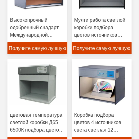
Высокопрочный
Мулти работа светлой
одобренный снадарт
коробки подбора
Международной
цветов источников
организации
света подгонянная
Получите самую лучшую
Получите самую лучшую
стандартизации
стабилизированная
светлой коробки
цену
цену
подбора цветов
материалов
цветовая температура
Коробка подбора
светлой коробки Д65
цветов 4 источников
6500К подбора цветов
света светлая 12
Иллуминант 1200Л 6
месяца стойкости