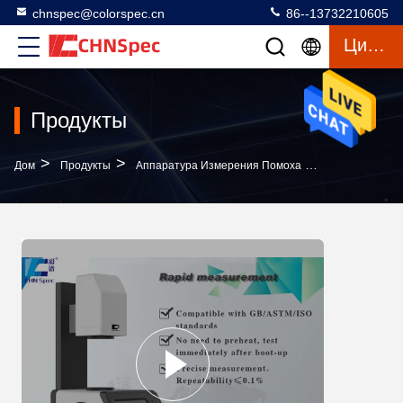
chnspec@colorspec.cn
86--13732210605
Цитата
Продукты
>
>
>
Дом
Продукты
Аппаратура Измерения Помоха
Раскройте Ме