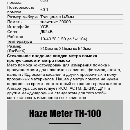
0,01
помоха
Повторимость
≤0.1
помоха
Размер выборки
Толщина ≤145мм
Память
значение 20000
Интерфейс
УСБ
Сила
ДК24В
Работая
10-40 ℃ (+50 до °Ф 104)
температура
Размер
310мм кс 215мм кс 540мм
(ЛксВксХ)
Стеклянное
введение сводки
метра помоха
пропускаемости метра помоха
Метр помоха конструирован для измерения помоха и
пропускаемости для пластиковых листов, фильмов, стекел,
панели ЛКД, экрана касания и других прозрачных и полу-
прозрачных материалов. Нашему метру помоха не нужен
подогрев во время теста который сохраняет время клиента.
Аппаратура соответствует ИСО, АСТМ, ДЖИС, ДИН и
другим международным стандартам для того чтобы
соотвествовать измерения всех клиентов.