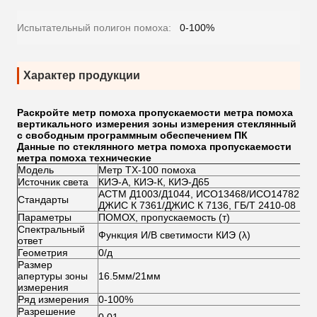
Испытательный полигон помоха:
0-100%
Характер продукции
Раскройте метр помоха пропускаемости метра помоха
вертикального измерения зоны измерения стеклянный
с свободным программным обеспечением ПК
Данные по
стеклянного метра помоха пропускаемости
метра помоха
технические
Модель
Метр ТХ-100 помоха
Источник света
КИЭ-А, КИЭ-К, КИЭ-Д65
АСТМ Д1003/Д1044, ИСО13468/ИСО14782,
Стандарты
ДЖИС К 7361/ДЖИС К 7136, ГБ/Т 2410-08
Параметры
ПОМОХ, пропускаемость (т)
Спектральный
Функция И/В светимости КИЭ (λ)
ответ
Геометрия
0/д
Размер
апертуры зоны
16.5мм/21мм
измерения
Ряд измерения
0-100%
Разрешение