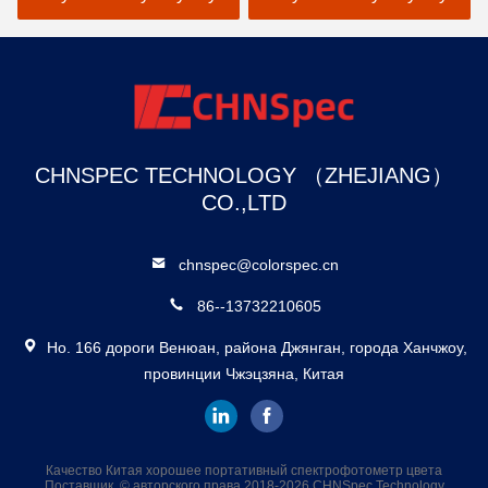
цену
цену
CHNSPEC TECHNOLOGY （ZHEJIANG）
CO.,LTD
chnspec@colorspec.cn
86--13732210605
Но. 166 дороги Венюан, района Джянган, города Ханчжоу,
провинции Чжэцзяна, Китая
Качество Китая хорошее портативный спектрофотометр цвета
Поставщик. © авторского права 2018-2026 CHNSpec Technology