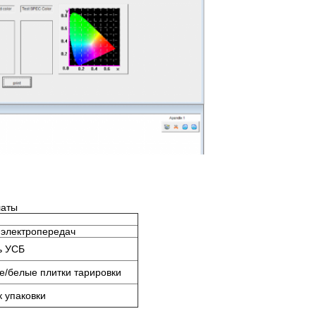
латы
 электропередач
ь УСБ
е/белые плитки тарировки
 упаковки