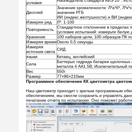
Наблюдатель стандарта КИЭ 10°; Ист
условия
Значение хроматичности: Л*а*б*, Л*к*
Дисплей
значение РГБ
ИИ (индекс желтушности) и ВИ (индек
Измеряя ряд
Л*: 1-100
Стандартное отклонение в пределах п
Повторимость
(условие испытаний: измерьте белую 
Хранение
100 наборов цели; 100 образцов ПК п
Измеряя время
Около 0,5 секунды
Измеряя
СИД
источник света
языки
Китаец, английский
Баттерыс гидрида батареи щелочных 
Сила
металла 4 АА1.5В; Исключительный п
Вес
550г
Размер
77×86×210мм
Программное обеспечение КК цветометра
цветом
Наш цветометр приходит с зрелым программным обес
обеспечением, мы смогли сохранить и управлять дан
печатание отчета по испытанию. Оно поможет работни