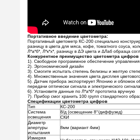
Портативное введение цветометра:
Портативный цветометр КС-200 специально конструи
разницу в цвета для мяса, кофе, томатного соуса, ко
Л*а*б*, Л*к*х*, разницу в ΔЭ цвета и ΔЛаб образца со
Конкурентное преимущество цветометра цифров
1). Свободное программное обеспечение управления
2). Эргономический дизайн
3). Смогите испытать степень белизны и желтую степ
4). Множественные значения цвета дисплея цветового 
5). Датчик прибора экспортирует Японию и обломок 
передачи оптически сигнала и электрического сигнал
6). Установите данные по Л*а*б* прототипа вручную
7). Прибор смог хранить 100 групп стандартного обра
Спецификации
цветометра цифров
Тип
КС-200
Система
8/д (освещение 8°/диффузед)
освещения
СКИ
Диаметр
апертуры
8мм (вариант 4мм)
испытания
Измеряя