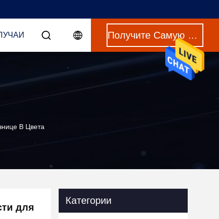
Получите Самую Лучшую Цену
ЛУЧАИ
знице В Цвета
Категории
сти для