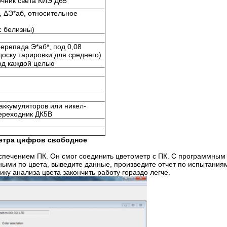
очник света КИЭ Д65
х, ΔЭ*аб, относительное
с белизны)
ерепада Э*аб*, под 0,08
доску тарировки для среднего)
од каждой целью
аккумуляторов или никел-
ереходник ДК5В
етра цифров
свободное
печением ПК. Он смог соединить цветометр с ПК. С программным
ными по цвета, выведите данные, произведите отчет по испытания
ку анализа цвета закончить работу гораздо легче.