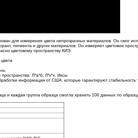
рован для измерения цвета непрозрачных материалов. Он смог ис
лорант, пигмента и других материалов. Он измеряет цветовое прост
гласно цветовому пространству КИЭ.
 цвета
ень
пространства: Л*а*б, Л*к*х, Иксы
обработки информации от США, которые гарантируют стабильность 
а
зца и каждая группа образца смогла хранить 100 данных по образц