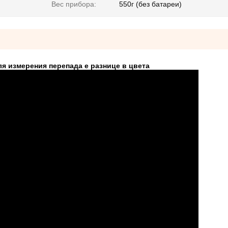
Вес прибора:
550г (без батареи)
я измерения перепада е разнице в цвета