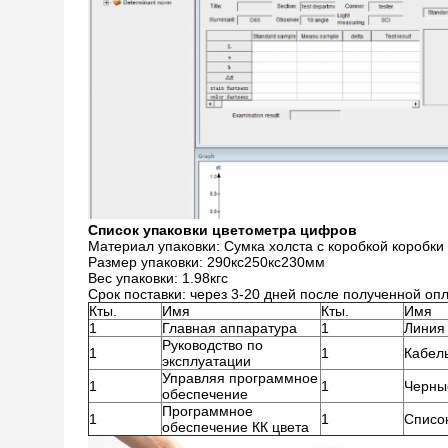
Список упаковки
цветометра цифров
Материал упаковки: Сумка холста с коробкой коробки
Размер упаковки: 290кс250кс230мм
Вес упаковки: 1.98кгс
Срок поставки: через 3-20 дней после полученной оп
Кты.
Имя
Кты.
Имя
1
Главная аппаратура
1
Линия
Руководство по
1
1
Кабел
эксплуатации
Управляя программное
1
1
Черны
обеспечение
Программное
1
1
Список
обеспечение КК цвета