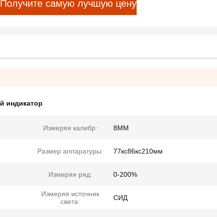
Получите самую лучшую цену
й индикатор
Измеряя калибр:
8ММ
Размер аппаратуры:
77кс86кс210мм
Измеряя ряд:
0-200%
Измеряя источник
СИД
света: