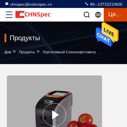
chnspec@colorspec.cn
86--13732210605
Цитата
Продукты
>
>
>
Дом
Продукты
Портативный Спектрофотометр Цвета
Источн