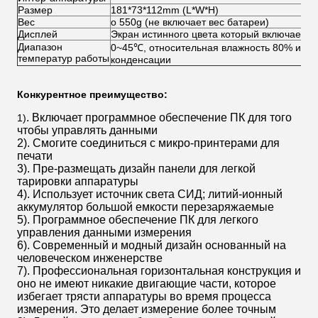
Размер
181*73*112mm (L*W*H)
Вес
о 550g (не включает вес батареи)
Дисплей
Экран истинного цвета который включает вс
Диапазон
0~45℃, относительная влажность 80% или н
температур работы
конденсации
Конкурентное преимущество:
.
Включает программное обеспечение ПК для того
1)
чтобы управлять данными
2).
Смогите соединиться с микро-принтерами для
печати
3). Пре-размещать дизайн панели для легкой
тарировки аппаратуры
4). Использует источник света СИД; литий-ионный
аккумулятор большой емкости перезаряжаемые
5). Программное обеспечение ПК для легкого
управления данными измерения
6).
Современный и модный дизайн основанный на
человеческом инженерстве
7).
Профессиональная горизонтальная конструкция и
оно не имеют никакие двигающие части, которое
избегает трясти аппаратуры во время процесса
измерения. Это делает измерение более точным