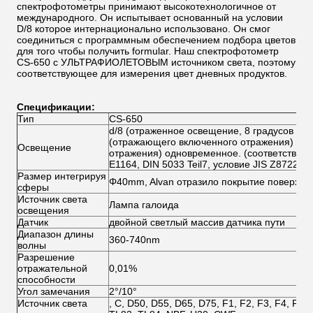
спектрофотометры принимают высокотехнологичное от
международного. Он испытывает основанный на условии
D/8 которое интернационально использовано. Он смог
соединиться с программным обеспечением подбора цветов
для того чтобы получить formular. Наш спектрофотометр
CS-650 с УЛЬТРАФИОЛЕТОВЫМ источником света, поэтому
соответствующее для измерения цвет дневных продуктов.
Спецификации:
Тип
CS-650
d/8 (отраженное освещение, 8 градусов на
(отражающего включенного отражения) /S
Освещение
отражения) одновременное. (соответствуют
E1164, DIN 5033 Teil7, условие JIS Z8722 с
Размер интегрируя
Φ40mm, Alvan отразило покрытие поверхно
сферы
Источник света
Лампа галоида
освещения
Датчик
двойной светлый массив датчика пути
Диапазон длины
360-740nm
волны
Разрешение
отражательной
0,01%
способности
Угол замечания
2°/10°
Источник света
, C, D50, D55, D65, D75, F1, F2, F3, F4, F5, 