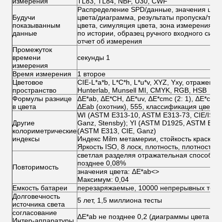
измерения
TL83, TL84, NBF, U30, CWF
Распределение SPD/данные, значения цвета
Будучи
цвета/диаграмма, результаты пропуска/тер
показыванным
цвета, симуляция цвета, зона измерения д
данные
по истории, образец ручного входного сигн
отчет об измерения
Промежуток
времени
секунды 1
измерения
Время измерения
1 второе
Цветовое
CIE-L*a*b, L*C*h, L*u*v, XYZ, Yxy, отражение
пространство
Hunterlab, Munsell MI, CMYK, RGB, HSB
Формулы разнице
ΔE*ab, ΔE*CH, ΔE*uv, ΔE*cmc (2: 1), ΔE*cmc 
в цвета
ΔEab (охотник), 555, классификация цвета
WI (ASTM E313-10, ASTM E313-73, CIE/ISO, 
Другие
Ganz, Stensby); YI (ASTM D1925, ASTM E31
колориметрические
(ASTM E313, CIE, Ganz)
индексы
Индекс Milm метамерии, стойкость краски ру
Яркость ISO, 8 лоск, плотность, плотность t
светлая разделяя отражательная способнос
позднее 0,08%
Повторимость
значения цвета: ΔE*ab
<>
Максимум: 0,04
Емкость батареи
перезаряжаемые, 10000 непрерывных тест
Долговечность
5 лет, 1,5 миллиона тесты
источника света
согласование
ΔE*ab не позднее 0,2 (диаграммы цвета BCR
Интер-аппаратуры