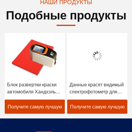
НАШИ ПРОДУКТЫ
Подобные продукты
Блок развертки краски
Данные красят видимый
автомобиля Хандхэльд
спектрофотометр для
спектрофотометра
подбора цветов ткани в
цветометра Лигхтвайгх
черноте
Получите самую лучшую
Получите самую лучшую
атомный
цену
цену