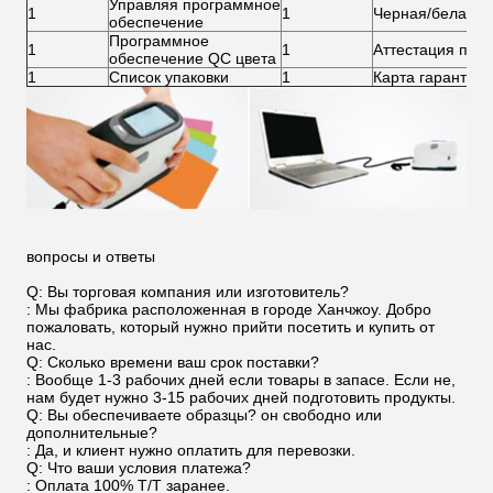
Управляя программное
1
1
Черная/белая п
обеспечение
Программное
1
1
Аттестация про
обеспечение QC цвета
1
Список упаковки
1
Карта гарантии
вопросы и ответы
Q: Вы торговая компания или изготовитель?
: Мы фабрика расположенная в городе Ханчжоу. Добро
пожаловать, который нужно прийти посетить и купить от
нас.
Q: Сколько времени ваш срок поставки?
: Вообще 1-3 рабочих дней если товары в запасе. Если не,
нам будет нужно 3-15 рабочих дней подготовить продукты.
Q: Вы обеспечиваете образцы? он свободно или
дополнительные?
: Да, и клиент нужно оплатить для перевозки.
Q: Что ваши условия платежа?
: Оплата 100% T/T заранее.