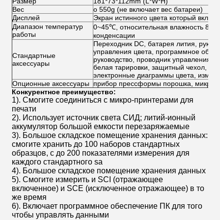
Размер
181*73*112mm (L*W*H)
Вес
о 550g (не включает вес батареи)
Дисплей
Экран истинного цвета который включа
Диапазон температур
0~45℃, относительная влажность 80% и
работы
конденсации
Переходник DC, батарея лития, руков
управления цвета, программное обесп
Стандартные
руководство, проводник управления цв
аксессуары
белая тарировки, защитный чехол, ла
электронные диаграммы цвета, измере
Опционные аксессуары
прибор прессформы порошка, микро- 
Конкурентное преимущество:
1). Смогите соединиться с микро-принтерами для
печати
2). Использует источник света СИД; литий-ионный
аккумулятор большой емкости перезаряжаемые
3). Большое складское помещение хранения данных:
смогите хранить до 100 наборов стандартных
образцов, с до 200 показателями измерения для
каждого стандартного sa
4). Большое складское помещение хранения данных
5). Смогите измерить и SCI (отражающее
включенное) и SCE (исключенное отражающее) в то
же время
6). Включает программное обеспечение ПК для того
чтобы управлять данными