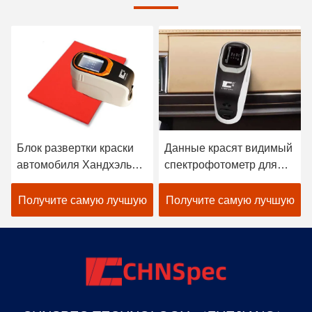
Блок развертки краски
Данные красят видимый
автомобиля Хандхэльд
спектрофотометр для
спектрофотометра
подбора цветов ткани в
цветометра Лигхтвайгх
черноте
Получите самую лучшую
Получите самую лучшую
атомный
цену
цену