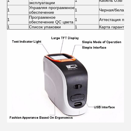
1
1
Кабель USB
эксплуатации
Управляя программное
1
1
Черная/белая п
обеспечение
Программное
1
1
Аттестация про
обеспечение QC цвета
1
Список упаковки
1
Карта гарантии