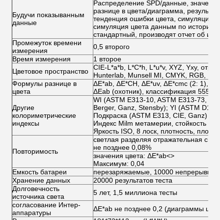
Распределение SPD/данные, значения 
разнице в цвета/диаграмма, результат
Будучи показыванным
тенденция ошибки цвета, симуляция ц
данные
симуляция цвета данным по истории, 
стандартный, производят отчет об из
Промежуток времени
0,5 второго
измерения
Время измерения
1 второе
CIE-L*a*b, L*C*h, L*u*v, XYZ, Yxy, отра
Цветовое пространство
Hunterlab, Munsell MI, CMYK, RGB, HS
Формулы разнице в
ΔE*ab, ΔE*CH, ΔE*uv, ΔE*cmc (2: 1), ΔE
цвета
ΔEab (охотник), классификация 555 цв
WI (ASTM E313-10, ASTM E313-73, CIE
Другие
Berger, Ganz, Stensby); YI (ASTM D19
колориметрические
Подкраска (ASTM E313, CIE, Ganz)
индексы
Индекс Milm метамерии, стойкость крас
Яркость ISO, 8 лоск, плотность, плотно
светлая разделяя отражательная спос
не позднее 0,08%
Повторимость
значения цвета: ΔE*ab
<>
Максимум: 0,04
Емкость батареи
перезаряжаемые, 10000 непрерывных 
Хранение данных
20000 результатов теста
Долговечность
5 лет, 1,5 миллиона тесты
источника света
согласование Интер-
ΔE*ab не позднее 0,2 (диаграммы цвет
аппаратуры