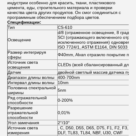
индустрии особенно для красить, ткани, пластикового
цемента, еды, строительного материала и проверки
качества цвета других продуктов. Он смог соединиться с
программным обеспечением подбора цветов.
Спецификации:
Тип
CS-610
d/8 (отраженное освещение, 8 градус
SCI (отражающего включенного отраж
Освещение
исключенного отражения) одновременн
ISO 7724/1, ASTM E1164, DIN 5033 Teil
Размер интегрируя
Φ40mm, Alvan отразило покрытие пов
сферы
Источник света
CLEDs (всей сбалансированный длино
освещения
Датчик
двойной светлый массив датчика пути
Диапазон длины волны
400-700nm
Интервал длины волны
10nm
Половина спектральной
5nm
ширины
Ряд отражательной
0-200%
способности
Разрешение
отражательной
0,01%
способности
Угол замечания
2°/10°
Источник света
, C, D50, D55, D65, D75, F1, F2, F3, F4,
измерения
DLF, TL83, TL84, NBF, U30, CWF