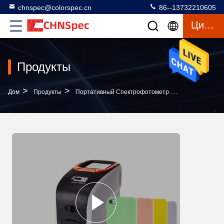
chnspec@colorspec.cn
86--13732210605
Цитата
Продукты
>
>
>
Дом
Продукты
Портативный Спектрофотометр Цвета
Оборуд