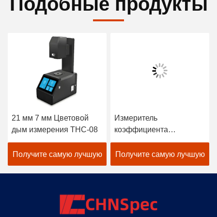
Подобные продукты
21 мм 7 мм Цветовой
Измеритель
дым измерения THC-08
коэффициента
пропускания и мутности
400-700 нм, 10 нм, ASTM
Получите самую лучшую
Получите самую лучшую
D1003 THC-07
цену
цену