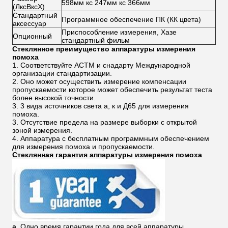
598мм кс 247мм кс 366мм
(ЛксВксХ)
Стандартный
Программное обеспечение ПК (КК цвета)
аксессуар
Приспособление измерения, Хазе
Опционный
стандартный фильм
Стеклянное преимущество аппаратуры измерения
помоха
1. Соответствуйте АСТМ и снадарту Международной
организации стандартизации.
2. Оно может осуществить измерение компенсации
пропускаемости которое может обеспечить результат теста
более высокой точности.
3. 3 вида источников света а, к и Д65 для измерения
помоха.
3. Отсутствие предела на размере выборки с открытой
зоной измерения.
4. Аппаратура с бесплатным программным обеспечением
для измерения помоха и пропускаемости.
Стеклянная гарантия аппаратуры измерения помоха
a.
Одно время гарантии года для всей аппаратуры