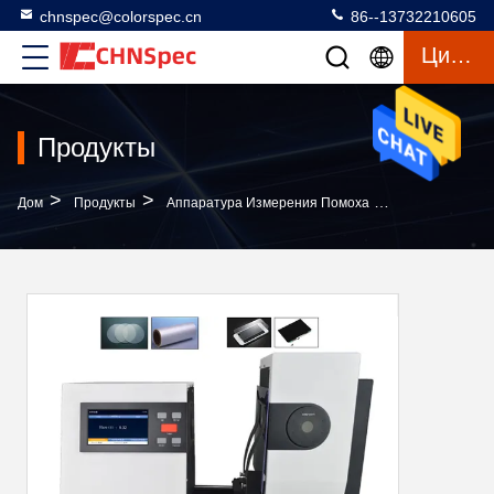
chnspec@colorspec.cn
86--13732210605
Цитата
Продукты
>
>
>
Дом
Продукты
Аппаратура Измерения Помоха
Толщина ≤150