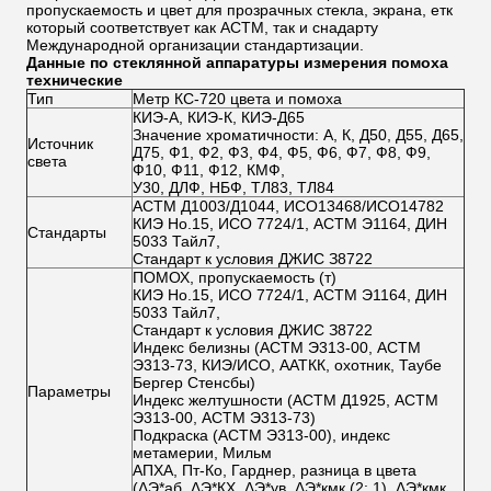
пропускаемость и цвет для прозрачных стекла, экрана, етк
который соответствует как АСТМ, так и снадарту
Международной организации стандартизации.
Данные по стеклянной аппаратуры измерения помоха
технические
Тип
Метр КС-720 цвета и помоха
КИЭ-А, КИЭ-К, КИЭ-Д65
Значение хроматичности: А, К, Д50, Д55, Д65,
Источник
Д75, Ф1, Ф2, Ф3, Ф4, Ф5, Ф6, Ф7, Ф8, Ф9,
света
Ф10, Ф11, Ф12, КМФ,
У30, ДЛФ, НБФ, ТЛ83, ТЛ84
АСТМ Д1003/Д1044, ИСО13468/ИСО14782
КИЭ Но.15, ИСО 7724/1, АСТМ Э1164, ДИН
Стандарты
5033 Тайл7,
Стандарт к условия ДЖИС З8722
ПОМОХ, пропускаемость (т)
КИЭ Но.15, ИСО 7724/1, АСТМ Э1164, ДИН
5033 Тайл7,
Стандарт к условия ДЖИС З8722
Индекс белизны (АСТМ Э313-00, АСТМ
Э313-73, КИЭ/ИСО, ААТКК, охотник, Таубе
Бергер Стенсбы)
Параметры
Индекс желтушности (АСТМ Д1925, АСТМ
Э313-00, АСТМ Э313-73)
Подкраска (АСТМ Э313-00), индекс
метамерии, Мильм
АПХА, Пт-Ко, Гарднер, разница в цвета
(ΔЭ*аб, ΔЭ*КХ, ΔЭ*ув, ΔЭ*кмк (2: 1), ΔЭ*кмк