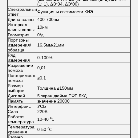
(1: 1), ΔЭ*94, ΔЭ*00)
Спектральный
Функция ы светимости КИЭ
ответ
Длина волны
400-700нм
Интервал
10нм
длины волны
Геометрия
0/д
Порт зоны
измерения/
16.5мм/21мм
образца
Ряд
0-100%
измерения
Разрешение
0,01
помоха
Повторимость
≤0.1
помоха
Размер
Толщина ≤150мм
выборки
Дисплей
5 экран дюйма ТФТ ЛКД
Память
значение 20000
Интерфейс
УСБ
Сила
220В
Работая
10-40 ℃
температура
Температура
0-50 ℃
хранения
Размер