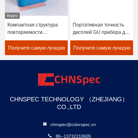
Видео
Компактная структура
Портативная точность
повторяемости
дисплей GU прибора для
блескомера 0,2%ГУ ДИН
измерения блеска 1
67530 0.1ГУ цифров
краски автомобиля 60
Получите самую лучшую
Получите самую лучшую
градусов
цену
цену
CHNSPEC TECHNOLOGY （ZHEJIANG）
CO.,LTD
chnspec@colorspec.cn
86--13732210605