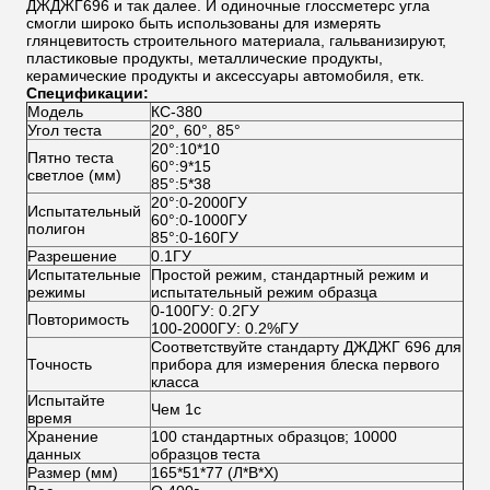
ДЖДЖГ696 и так далее. И
одиночные глоссметерс угла
смогли широко быть использованы для измерять
глянцевитость строительного материала, гальванизируют,
пластиковые продукты, металлические продукты,
керамические продукты и аксессуары автомобиля, етк.
Спецификации:
Модель
КС-380
Угол теста
20°, 60°, 85°
20°:10*10
Пятно теста
60°:9*15
светлое (мм)
85°:5*38
20°:0-2000ГУ
Испытательный
60°:0-1000ГУ
полигон
85°:0-160ГУ
Разрешение
0.1ГУ
Испытательные
Простой режим, стандартный режим и
режимы
испытательный режим образца
0-100ГУ: 0.2ГУ
Повторимость
100-2000ГУ: 0.2%ГУ
Соответствуйте стандарту ДЖДЖГ 696 для
Точность
прибора для измерения блеска первого
класса
Испытайте
Чем 1с
время
Хранение
100 стандартных образцов; 10000
данных
образцов теста
Размер (мм)
165*51*77 (Л*В*Х)