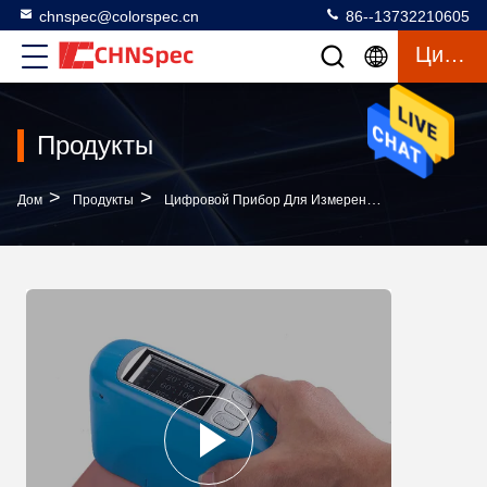
chnspec@colorspec.cn
86--13732210605
Цитата
Продукты
>
>
>
Дом
Продукты
Цифровой Прибор Для Измерения Блеска
Отс