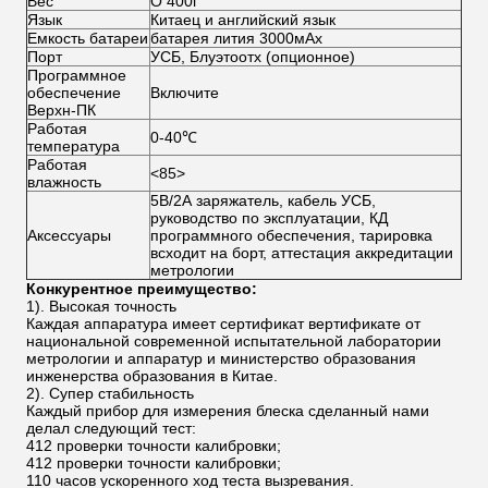
Вес
О 400г
Язык
Китаец и английский язык
Емкость батареи
батарея лития 3000мАх
Порт
УСБ, Блуэтоотх (опционное)
Программное
обеспечение
Включите
Верхн-ПК
Работая
0-40℃
температура
Работая
<85>
влажность
5В/2А заряжатель, кабель УСБ,
руководство по эксплуатации, КД
Аксессуары
программного обеспечения, тарировка
всходит на борт, аттестация аккредитации
метрологии
Конкурентное преимущество:
1). Высокая точность
Каждая аппаратура имеет сертификат вертификате от
национальной современной испытательной лаборатории
метрологии и аппаратур и министерство образования
инженерства образования в Китае.
2). Супер стабильность
Каждый прибор для измерения блеска сделанный нами
делал следующий тест:
412 проверки точности калибровки;
412 проверки точности калибровки;
110 часов ускоренного ход теста вызревания.