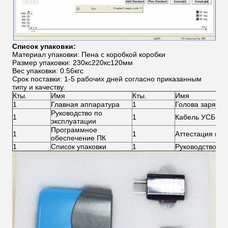
Список упаковки:
Материал упаковки: Пена с коробкой коробки
Размер упаковки: 230кс220кс120мм
Вес упаковки: 0.56кгс
Срок поставки: 1-5 рабочих дней согласно приказанным
типу и качеству.
Кты.
Имя
Кты.
Имя
1
Главная аппаратура
1
Голова заряжа
Руководство по
1
1
Кабель УСБ
эксплуатации
Программное
1
1
Аттестация про
обеспечение ПК
1
Список упаковки
1
Руководство по