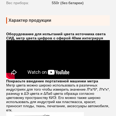
Вес прибора:
550г (без батареи)
Характер продукции
Оборудование для испытаний цвета источника света
СИД, метр цвета цифров с сферой 40мм интегрируя
Покрасьте
введение
портативной машинки метра
Метр цвета можно широко использовать в различных
индустриях для того чтобы измерить значение Л*а*б*, Л*к*х*,
разницу в ΔЭ цвета и ΔЛаб цвета образца согласно
цветовому пространству КИЭ. Его можно также широко
использовать для индустрий как пластмасса, красит,
приносит плоды, ткань, печатание, аксессуары автомобиля,
етк.