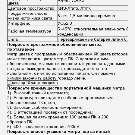
ΔЭ*аб, ΔЭ*КХ
цвета
Цветовое пространство
КИЭ-Л*а*б, Л*К*х
Продолжительность
5 лет, 1,5 миллиона времена
жизни источника света
Интерфейс
УСБ2.0
5~45℃, относительная влажность 80% и
Рабочая температура
конденсации
Сила
Перезаряжаемые батарея лития 8.4В/
Покрасьте программное обеспечение метра
портативное
Метр цвета с программным обеспечением КК цвета которое
может соединить цветометр с ПК. С программным
обеспечением, мы смогли сохранить и управлять данными
по цвета, выведите данные, произведите отчет по
испытаниям, отчет по испытанию печати. Он поможет
химику закончить работу гораздо легче.
Покрасьте преимущество портативной машинки
метра
1). Высокий точный цветометр;
2). Аппаратура приходит с свободным программным
обеспечением ПК цвета;
3). Высокая стабильность измерения;
4). С аттестацией проверки от посредника;
5). Большая память хранения: 100 целей ПК и 200
образцов ПК;
6). 400 - значение отражения 700нм.
Покрасьте
список упаковки
метра портативный