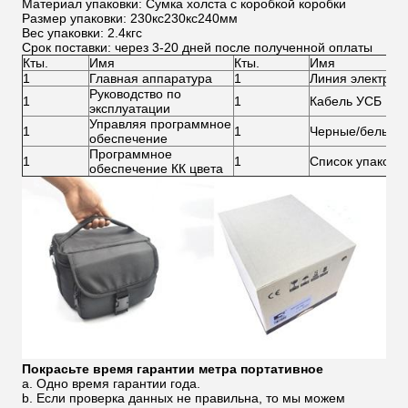
Материал упаковки: Сумка холста с коробкой коробки
Размер упаковки: 230кс230кс240мм
Вес упаковки: 2.4кгс
Срок поставки: через 3-20 дней после полученной оплаты
Кты.
Имя
Кты.
Имя
1
Главная аппаратура
1
Линия электроп
Руководство по
1
1
Кабель УСБ
эксплуатации
Управляя программное
1
1
Черные/белые п
обеспечение
Программное
1
1
Список упаковк
обеспечение КК цвета
Покрасьте время гарантии
метра портативное
a. Одно время гарантии года.
b. Если проверка данных не правильна, то мы можем