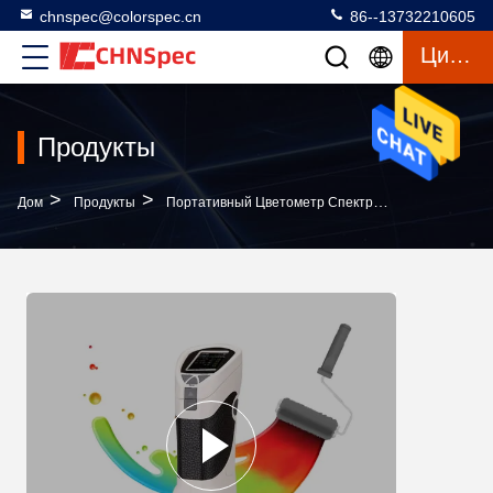
chnspec@colorspec.cn
86--13732210605
Цитата
Продукты
>
>
>
Дом
Продукты
Портативный Цветометр Спектрофотометра
П