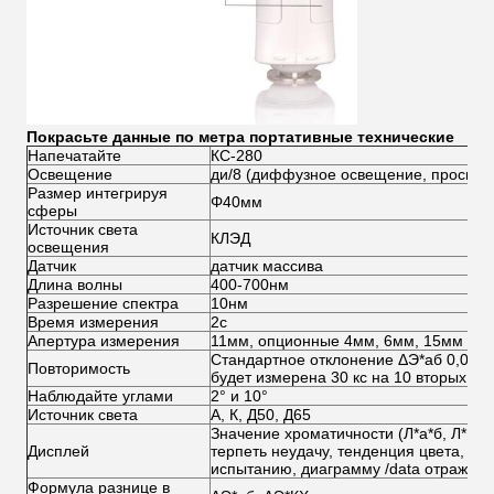
Покрасьте данные по метра портативные технические
Напечатайте
КС-280
Освещение
ди/8 (диффузное освещение, просмотр
Размер интегрируя
Φ40мм
сферы
Источник света
КЛЭД
освещения
Датчик
датчик массива
Длина волны
400-700нм
Разрешение спектра
10нм
Время измерения
2с
Апертура измерения
11мм, опционные 4мм, 6мм, 15мм
Стандартное отклонение ΔЭ*аб 0,08 (к
Повторимость
будет измерена 30 кс на 10 вторых ин
Наблюдайте углами
2° и 10°
Источник света
А, К, Д50, Д65
Значение хроматичности (Л*а*б, Л*К*х)
Дисплей
терпеть неудачу, тенденция цвета, ср
испытанию, диаграмму /data отражени
Формула разнице в