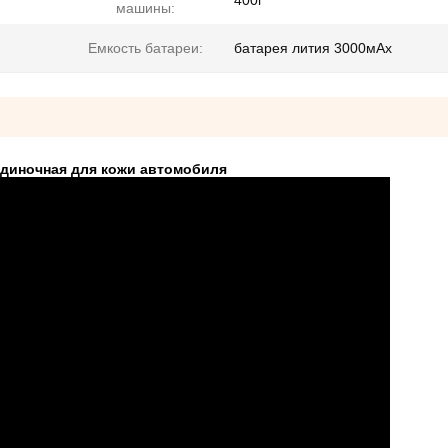
400г
машины:
Емкость батареи:
батарея лития 3000мАх
одиночная для кожи автомобиля