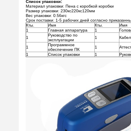
Список упаковки:
Материал упаковки: Пена с коробкой коробки
Размер упаковки: 230кс220кс120мм
Вес упаковки: 0.56кгс
Срок поставки: 1-5 рабочих дней согласно приказанны
Кты.
Имя
Кты.
Имя
1
Главная аппаратура
1
Голов
Руководство по
1
1
Кабел
эксплуатации
Программное
1
1
Аттес
обеспечение ПК
1
Список упаковки
1
Руков