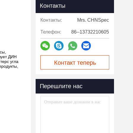
Контакты
Контакты:
Mrs. CHNSpec
Телефон:
86--13732210605
сы,
вует
ДИН
терс угла
Контакт теперь
продукты,
Перешлите нас