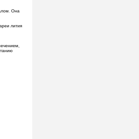
алом. Она
ареи лития
печением,
ытанию