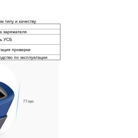
м типу и качеству.
а заряжателя
ь УСБ
тация проверки
одство по эксплуатации