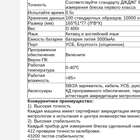
Соответствуйте стандарту ДЖДЖГ 
Точность
измерения блеска первого класса
Испытайте время
0.5с
Хранение данных
100 стандартных образцов; 10000 о
Размер (мм)
165*51*77 (Л*В*Х)
Вес
О 400г
Язык
Китаец и английский язык
Емкость батареи
батарея лития 3000мАх
Порт
УСБ, Блуэтоотх (опционное)
Программное
обеспечение
Включите
Верхн-ПК
Работая
0-40℃
температура
Работая
<85>
влажность
5В/2А заряжатель, кабель УСБ, рук
Аксессуары
КД программного обеспечения, тари
аттестация аккредитации метролог
Конкурентное преимущество:
1). Высокая точность
Каждая машина имеет сертификат аккредитации метр
метрологии и испытания и центра инженерства минис
2). Высокая стабильность
Каждый прибор для измерения блеска сделанный нам
412 проверки точности калибровки;
43200 тестов стабильности;