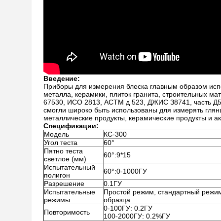
Введение:
Приборы для измерения блеска главным образом испо
металла, керамики, плиток гранита, строительных ма
67530, ИСО 2813, АСТМ д 523, ДЖИС З8741, часть Д
смогли широко быть использованы для измерять глянц
металлические продукты, керамические продукты и ак
Спецификации:
Модель
КС-300
Угол теста
60°
Пятно теста
60°:9*15
светлое (мм)
Испытательный
60°:0-1000ГУ
полигон
Разрешение
0.1ГУ
Испытательные
Простой режим, стандартный режи
режимы
образца
0-100ГУ: 0.2ГУ
Повторимость
100-2000ГУ: 0.2%ГУ