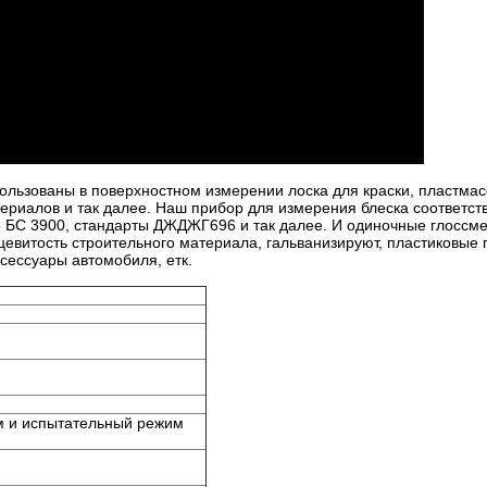
льзованы в поверхностном измерении лоска для краски, пластмас
териалов и так далее. Наш прибор для измерения блеска соответст
5 БС 3900, стандарты ДЖДЖГ696 и так далее. И
одиночные глоссме
евитость строительного материала, гальванизируют, пластиковые 
сессуары автомобиля, етк.
м и испытательный режим