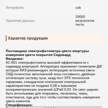
Интерфейс:
usb
20000
Хранение данных:
результатов
теста
Характер продукции
Поставщики спектрофотометра цвета апертуры
измерения цвета покрытия Сидевард
Введение:
КС-801 спектрофотометр высокой эффективности с
сидевард апертурой. Аппаратура принимает геометрию Д/8
которую КИЭ рекомендует, интеграцию источника света
СИД полностью заполненной зоны составного, двойную
оптическую систему луча, кажд-тест ЭТК технология
тарировки, стандартное отклонение спектральной
характеристики не позднее 0,08 и максимум
колориметрических значений ΔЭ*аб 0,03. Он смог широко
быть использован для покрывать, печатающ, ткань,
пластмасса, еда для того чтобы соотвествовать измерения
цвета клиентов.
Спецификации: