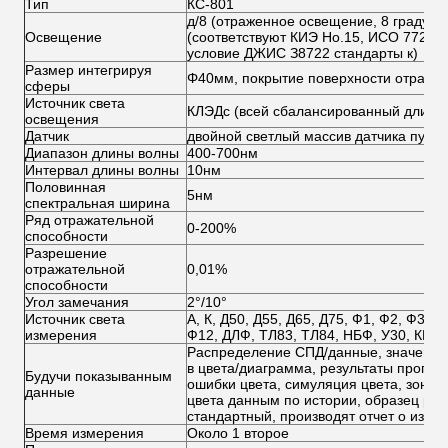
Тип
КС-801
д/8 (отраженное освещение, 8 градусо
Освещение
(соответствуют КИЭ Но.15, ИСО 7724/
условие ДЖИС З8722 стандарты к)
Размер интегрируя
Φ40мм, покрытие поверхности отраже
сферы
Источник света
КЛЭДс (всей сбалансированный длиной
освещения
Датчик
двойной светлый массив датчика пути
Диапазон длины волны
400-700нм
Интервал длины волны
10нм
Половинная
5нм
спектральная ширина
Ряд отражательной
0-200%
способности
Разрешение
отражательной
0,01%
способности
Угол замечания
2°/10°
Источник света
А, К, Д50, Д55, Д65, Д75, Ф1, Ф2, Ф3, Ф
измерения
Ф12, ДЛФ, ТЛ83, ТЛ84, НБФ, У30, КВФ
Распределение СПД/данные, значения 
в цвета/диаграмма, результаты пропус
Будучи показыванным
ошибки цвета, симуляция цвета, зона 
данные
цвета данным по истории, образец руч
стандартный, производят отчет о изме
Время измерения
Около 1 второе