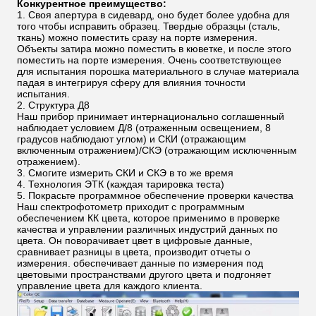
Конкурентное преимущество:
1.
Своя апертура в сидевард, оно будет более удобна для
того чтобы исправить образец. Твердые образцы (сталь,
ткань) можно поместить сразу на порте измерения.
Объекты затира можно поместить в кюветке, и после этого
поместить на порте измерения. Очень соответствующее
для испытания порошка материального в случае материала
падая в интегрируя сферу для влияния точности
испытания.
2.
Структура Д8
Наш прибор принимает интернационально соглашенный
наблюдает условием Д/8 (отраженным освещением, 8
градусов наблюдают углом) и СКИ (отражающим
включенным отражением)/СКЭ (отражающим исключенным
отражением).
3.
Смогите измерить СКИ и СКЭ в то же время
4.
Технология ЭТК (каждая тарировка теста)
5.
Покрасьте программное обеспечение проверки качества
Наш спектрофотометр приходит с программным
обеспечением КК цвета, которое применимо в проверке
качества и управлении различных индустрий данных по
цвета. Он поворачивает цвет в цифровые данные,
сравнивает разницы в цвета, производит отчеты о
измерения. обеспечивает данные по измерения под
цветовыми пространствами другого цвета и подгоняет
управление цвета для каждого клиента.