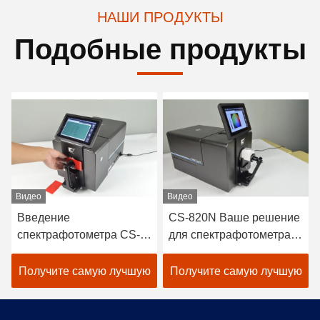
НАШИ ПРОДУКТЫ
Подобные продукты
Видео
Видео
Введение
CS-820N Ваше решение
спектрафотометра CS-
для спектрафотометра
820N
на основе цветового
совпадения
Получите самую лучшую
Получите самую лучшую
цену
цену