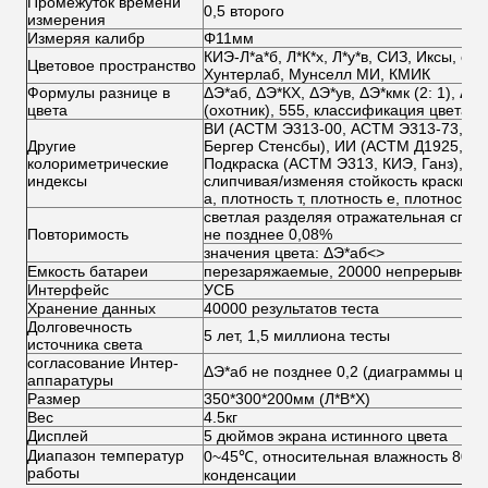
Промежуток времени
0,5 второго
измерения
Измеряя калибр
Φ11мм
КИЭ-Л*а*б, Л*К*х, Л*у*в, СИЗ, Иксы, о
Цветовое пространство
Хунтерлаб, Мунселл МИ, КМИК
Формулы разнице в
ΔЭ*аб, ΔЭ*КХ, ΔЭ*ув, ΔЭ*кмк (2: 1), ΔЭ*
цвета
(охотник), 555, классификация цвета
ВИ (АСТМ Э313-00, АСТМ Э313-73, КИЭ
Другие
Бергер Стенсбы), ИИ (АСТМ Д1925, А
колориметрические
Подкраска (АСТМ Э313, КИЭ, Ганз), и
индексы
слипчивая/изменяя стойкость краски, я
а, плотность т, плотность е, плотность 
светлая разделяя отражательная спос
Повторимость
не позднее 0,08%
значения цвета: ΔЭ*аб<>
Емкость батареи
перезаряжаемые, 20000 непрерывных т
Интерфейс
УСБ
Хранение данных
40000 результатов теста
Долговечность
5 лет, 1,5 миллиона тесты
источника света
согласование Интер-
ΔЭ*аб не позднее 0,2 (диаграммы цве
аппаратуры
Размер
350*300*200мм (Л*В*Х)
Вес
4.5кг
Дисплей
5 дюймов экрана истинного цвета
Диапазон температур
0~45℃, относительная влажность 80% и
работы
конденсации