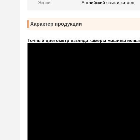
Языки:
Английский язык и китаец
Характер продукции
Точный цветометр взгляда камеры машины испыт