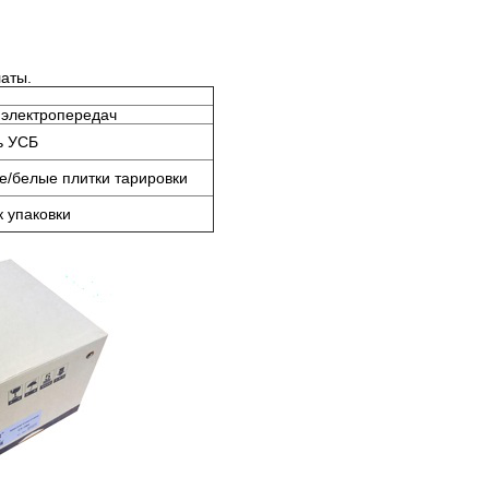
латы.
 электропередач
ь УСБ
е/белые плитки тарировки
 упаковки