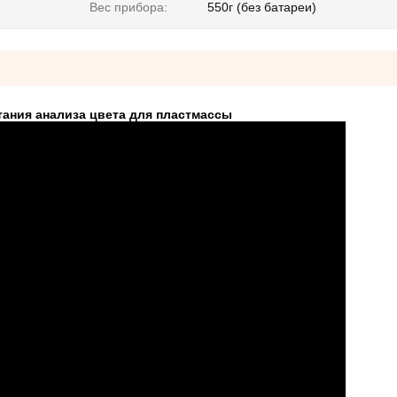
Вес прибора:
550г (без батареи)
ания анализа цвета для пластмассы