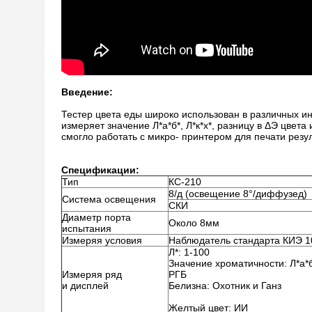
Введение:
Тестер цвета еды широко использован в различных инд
измеряет значение Л*а*б*, Л*к*х*, разницу в ΔЭ цвет
смогло работать с микро- принтером для печати резу
Спецификации:
Тип
КС-210
8/д (освещение 8°/диффузед)
Система освещения
СКИ
Диаметр порта
Около 8мм
испытания
Измеряя условия
Наблюдатель стандарта КИЭ 10
Л*: 1-100
Значение хроматичности: Л*а*б
Измеряя ряд
РГБ
и дисплей
Белизна: Охотник и Ганз
Желтый цвет: ИИ