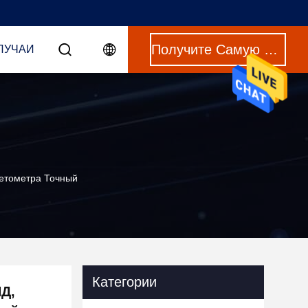
Получите Самую Лучшую Цену
ЛУЧАИ
ветометра Точный
Категории
Д,