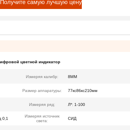
Получите самую лучшую цену
ифровой цветной индикатор
Измеряя калибр:
8ММ
Размер аппаратуры:
77кс86кс210мм
Измеряя ряд:
Л*: 1-100
Измеряя источник
 0,1
СИД
света: