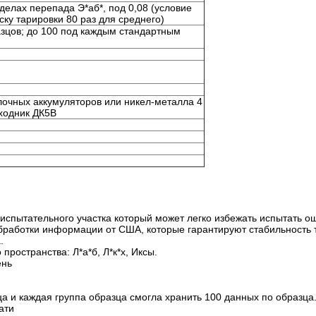
делах перепада Э*аб*, под 0,08 (условие
ку тарировки 80 раз для среднего)
зцов; до 100 под каждым стандартным
лочных аккумуляторов или никел-металла 4
ходник ДК5В
испытательного участка который может легко избежать испытать о
обработки информации от США, которые гарантируют стабильность 
.
пространства: Л*а*б, Л*к*х, Иксы.
ень
ца и каждая группа образца смогла хранить 100 данных по образца
ати