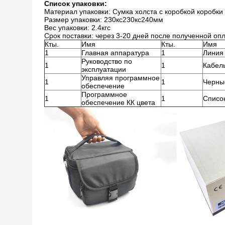
Список упаковки:
Материал упаковки: Сумка холста с коробкой коробки
Размер упаковки: 230кс230кс240мм
Вес упаковки: 2.4кгс
Срок поставки: через 3-20 дней после полученной оп
Кты.
Имя
Кты.
Имя
1
Главная аппаратура
1
Линия
Руководство по
1
1
Кабел
эксплуатации
Управляя программное
1
1
Черны
обеспечение
Программное
1
1
Список
обеспечение КК цвета