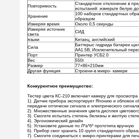
Стандартное отклонение в пре
Повторимость
испытаний: измерьте белую дос
100 наборов стандартных обра
Хранение
образцом
Измеряя время
Около 0,5 секунды
Измеряя источник
СИД
света
языки
Китаец, английский
Баттерыс гидрида батареи ще
Сила
АА1.5В; Исключительный пере
Порт
Принтер УСБ2.0
Вес
550г
Размер
77×86×210мм
Другая функция
Строени-в микро- камере
Конкурентное преимущество:
Тестер цвета КС-210 включает камеру для просмотра 
1). Датчик прибора экспортирует Японию и обломок 
передачи оптически сигнала и электрического сигнала
2). Множественные значения цвета дисплея цветового 
3). Смогите испытать степень белизны и желтую степ
4). Эргономический дизайн
5). Установите данные по Л*а*б* прототипа вручную
6). Прибор смог хранить 10 групп стандартного образ
7). Смогите соединиться с микро-принтерами для печ