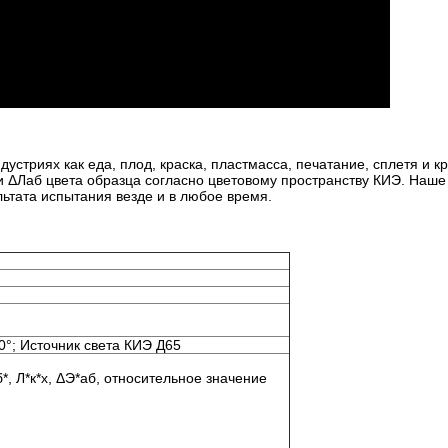
устриях как еда, плод, краска, пластмасса, печатание, сплетя и к
а и ΔЛаб цвета образца согласно цветовому пространству КИЭ. Наш
льтата испытания везде и в любое время.
°; Источник света КИЭ Д65
*, Л*к*х, ΔЭ*аб, относительное значение