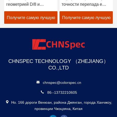
геометрией D/8 и
точности перепада e
спектральным датчиком
СИД D/8 SCI
для более точного
автоматическая
Получите самую лучшую
Получите самую лучшую
измерения
Анализатор цвета краски
цену
цену
CHNSPEC TECHNOLOGY （ZHEJIANG）
CO.,LTD
chnspec@colorspec.cn
86--13732210605
Но. 166 дороги Венюан, района Джянган, города Ханчжоу,
провинции Чжэцзяна, Китая