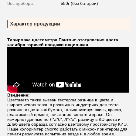
Вес прибора:
550г (без батареи)
Характер продукции
Тарировка цветометра Пантоне отступления цвета
калибра горячей продажи опционная
Введение:
Цветометр также вызван тестером разнице в цвета и
широко использован в различных индустриях для теста
разнице в цвета как бумага, гальванизируя окись, краска,
пластиковый цемент, печатание, сплетя и крася. Он
измеряет данные по Л*а*б*, Л*к*х*, разницу в ΔЭ цвета и
ΔЛаб цвета образца согласно цветовому пространству КИЭ.
Наше колоримтер смогло работать с микро- принтером для
печати результата испытания везде и в любое время.