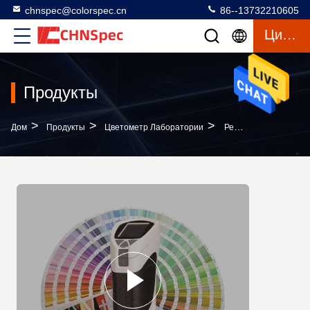
chnspec@colorspec.cn
86--13732210605
Цитата
Продукты
>
>
>
Дом
Продукты
Цветометр Лаборатории
Результаты Теста Метра 1000 Цвета Высокой Эффективности Хандхэльд Скапливают - Хранение КС-260