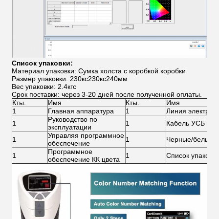
Список упаковки:
Материал упаковки: Сумка холста с коробкой коробки
Размер упаковки: 230кс230кс240мм
Вес упаковки: 2.4кгс
Срок поставки: через 3-20 дней после полученной оплаты.
Кты.
Имя
Кты.
Имя
1
Главная аппаратура
1
Линия электроп
Руководство по
1
1
Кабель УСБ
эксплуатации
Управляя программное
1
1
Черные/белые п
обеспечение
Программное
1
1
Список упаковк
обеспечение КК цвета