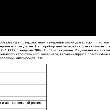
льзованы в поверхностном измерении лоска для краски, пластмас
териалов и так далее. Наш прибор для измерения блеска соответст
5 БС 3900, стандарты ДЖДЖГ696 и так далее. И
одиночные глоссме
евитость строительного материала, гальванизируют, пластиковые 
сессуары автомобиля, етк.
м и испытательный режим