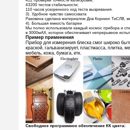
412 проверки точности калибровки;
43200 тестов стабильности;
110 часов ускоренного ход теста вызревания.
3). Удобное чувство самосхвата
Раковина сделана материалом Дов Корнинг ТиСЛВ, 
4). Большая емкость батареи
Мы полно использовали каждый космос прибора и спе
в 3000мАХ, которое обеспечивает непрерывное испыт
Пример применения
Прибор для измерения блеска смог широко быть
краской, гальванизирует, пластмасса, плитка, 
мебель, кожа, бумага, етк.
Свободное программное обеспечение КК цвета: