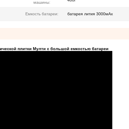
400г
машины:
Емкость батареи:
батарея лития 3000мАх
мической плитки Мулти с большой емкостью батареи