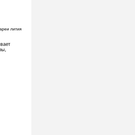
ареи лития
ывает
ры,