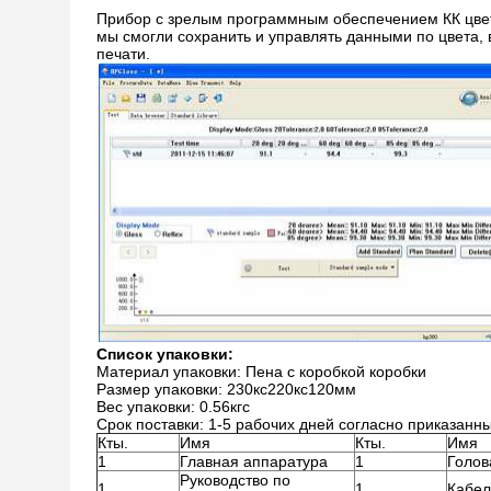
Прибор с зрелым программным обеспечением КК цвет
мы смогли сохранить и управлять данными по цвета, 
печати.
Список упаковки:
Материал упаковки: Пена с коробкой коробки
Размер упаковки: 230кс220кс120мм
Вес упаковки: 0.56кгс
Срок поставки: 1-5 рабочих дней согласно приказанны
Кты.
Имя
Кты.
Имя
1
Главная аппаратура
1
Голов
Руководство по
1
1
Кабел