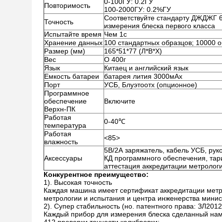
0-100ГУ: 0.2ГУ
Повторимость
100-2000ГУ: 0.2%ГУ
Соответствуйте стандарту ДЖДЖГ 
Точность
измерения блеска первого класса
Испытайте время
Чем 1с
Хранение данных
100 стандартных образцов; 10000 о
Размер (мм)
165*51*77 (Л*В*Х)
Вес
О 400г
Язык
Китаец и английский язык
Емкость батареи
батарея лития 3000мАх
Порт
УСБ, Блуэтоотх (опционное)
Программное
обеспечение
Включите
Верхн-ПК
Работая
0-40℃
температура
Работая
<85>
влажность
5В/2А заряжатель, кабель УСБ, рук
Аксессуары
КД программного обеспечения, тари
аттестация аккредитации метролог
Конкурентное преимущество:
1). Высокая точность
Каждая машина имеет сертификат аккредитации метр
метрологии и испытания и центра инженерства минис
2). Супер стабильность (но. патентного права: ЗЛ201
Каждый прибор для измерения блеска сделанный нам