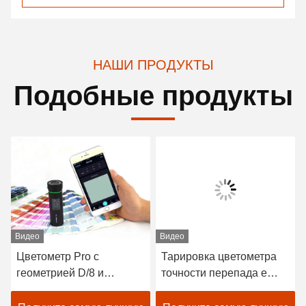
НАШИ ПРОДУКТЫ
Подобные продукты
Видео
Видео
Цветометр Pro с
Тарировка цветометра
геометрией D/8 и
точности перепада e
спектральным датчиком
СИД D/8 SCI
для более точного
автоматическая