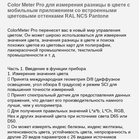
Color Meter Pro для измерения разницы в цвете с
мобильным приложением со встроенными
цветовыми оттенками RAL NCS Pantone
ColorMeter Pro перенесет вас в новый мир управления
цветом; Он может широко использоваться для измерения
значения цвета, значения разницы в цвете и поиска
похожих цветов из цветовых карт для полиграфии,
лакокрасочной промышленности, текстильной
промышленности и т. д.
Часть 1. Введение в функции прибора
1. Измерение значения цвета
 Принята международная геометрия D/8 (диффузное
освещение, угол обзора 8 градусов) и режим SCI для
повышения точности измерений.
 Принят спектральный датчик для предоставления данных
отражения, что делает его производительность намного
лучше, чем у колориметра.
 Для получения правильных значений L*a*b, L*Ch, RGB,
Hex и других значений цвета при источнике света D65 или
D50.
 Он может измерять индекс белизны, индекс желтизны,
интенсивность цвета, устойчивость цвета, непрозрачность и
другие 20 видов параметров с 26 видами источников