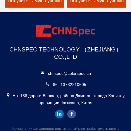
Получите самую лучшую
Получите самую лучшую
измерения
Анализатор цвета краски
цену
цену
CHNSPEC TECHNOLOGY （ZHEJIANG）
CO.,LTD
chnspec@colorspec.cn
86--13732210605
Но. 166 дороги Венюан, района Джянган, города Ханчжоу,
провинции Чжэцзяна, Китая
Качество Китая хорошее портативный спектрофотометр цвета