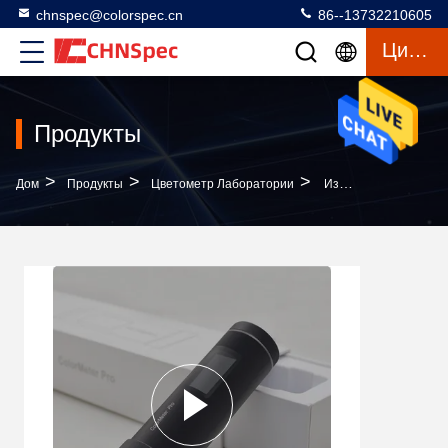
chnspec@colorspec.cn
86--13732210605
Цитата
Продукты
>
>
>
Дом
Продукты
Цветометр Лаборатории
Измеритель Цвета Мобильного Телефона Pro