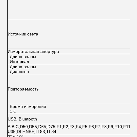
Источник света
Измерительная апертура
Длина волны
Интервал
Длина волны
Диапазон
Повторяемость
Время измерения
1 с
USB, Bluetooth
A,B,C,D50,D55,D65,D75,F1,F2,F3,F4,F5,F6,F7,F8,F9,F10,F11,F
U35,DLF,NBF,TL83,TL84
2° и 10°