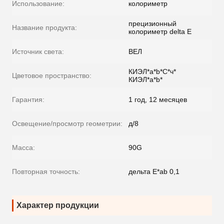
Использование:
колориметр
прецизионный
Название продукта:
колориметр delta E
Источник света:
ВЕЛ
КИЭЛ*a*b*C*ч*
Цветовое пространство:
КИЭЛ*a*b*
Гарантия:
1 год, 12 месяцев
Освещение/просмотр геометрии:
д/8
Масса:
90G
Повторная точность:
дельта E*ab 0,1
Характер продукции