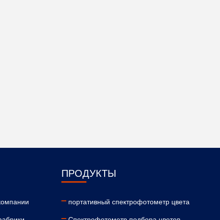
ПРОДУКТЫ
компании
портативный спектрофотометр цвета
фабрики
Спектрофотометр подбора цветов