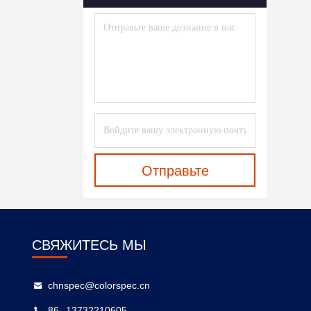
Светлый Метр
Пропускаемости
(19)
Портативный
Спектрорадиометр
(1)
Онлайн Рефрактометр
(4)
Анализатор
Ультрафиолетовой Передачи
Отправьте
(1)
Измерение Фактора Защиты
От Солнца
(1)
СВЯЖИТЕСЬ МЫ
Системы Визуализации
(3)
chnspec@colorspec.cn
86--13732210605