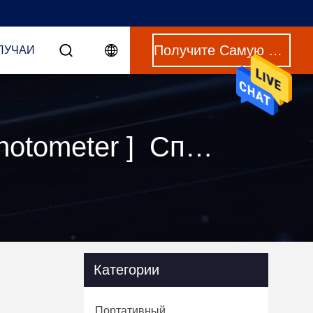
Получите Самую Лучшую Цену
ЛУЧАИ
Ключевые слова [ colour matching spectrophotometer ] Спичка 156 продукты
Категории
Портативный