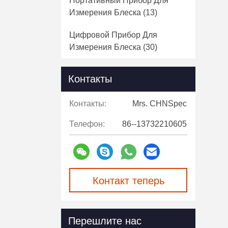
Портативный Прибор Для
Измерения Блеска
(13)
Цифровой Прибор Для
Измерения Блеска
(30)
Мулти Прибор Для Измерения
Контакты
Блеска Угла
(16)
Контакты:
Mrs. CHNSpec
Коробка Подбора Цветов
Светлая
(11)
Телефон:
86--13732210605
Программное Обеспечение
Подбора Цветов
(11)
Вспомогательное
Контакт теперь
Оборудование
Спектрофотометра
(5)
Перешлите нас
Образцы Цвета Пантоне
(7)