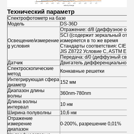
Технический параметр
Спектрофотометр на базе
Модель
DS-36D
Отражение: d/8 (диффузное осв
SCI ((содержит зеркальный отра
Освещение/измерение
измеряется в то же время
g условия
Стандарты соответствия: CIE No.
JIS Z8722 Условие C, ASTM E11
Передача: d/0 (диффузный свет,
Датчик
Двигатель дифференциального 
Спектроскопические
Конкавные решетки
метод
Интегрирующая сфера
152 мм
диаметр
Диапазон длины
360nm-780nm
волны
Длина волны
10 нм
интервал
Ширина полуволны
10,6 нм
Отражение
измерение
0-200%, разрешение 0,01%
диапазон