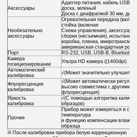
Адаптер питания, кабель USB, у
Аксессуары
доска, зеленый
Доска с диафрагмой 30 мм, диаф
Огревательная передача (включа
стойка (включая
Необязательно
Схема управления), аксессуары
аксессуары
сборки (несъемная), испытание 
коробка, пленка, микротрансмисс
американская стандартная розет
Порт
RS-232, USB, USB-B, Bluetooth
Камера
Ультра HD камера ((1400dpi)
позиционирование
Автоматический
√(Может значительно улучшить 
калибровка
√(Может автоматически регулиро
Флуоресценция
высоко совместима с другими и
калибровка
флуоресценция)
Яркость
√(С помощью алгоритма калибро
калибровка
образцов)
Прибор может измеряться в стор
температура
Прочие
и функцию компенсации влажнос
образца
※ После калибровки прибора белую коррекционную