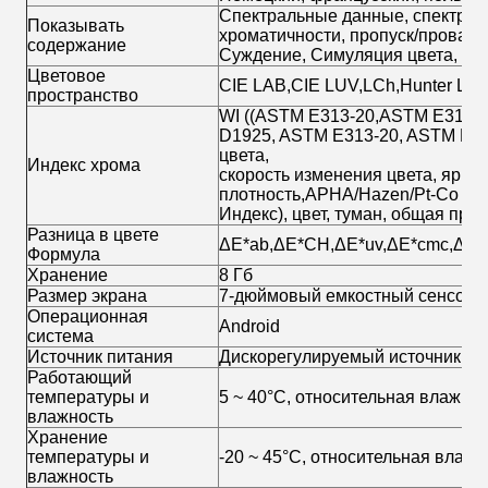
Спектральные данные, спектрагр
Показывать
хроматичности, пропуск/провал
содержание
Суждение, Симуляция цвета, Оце
Цветовое
CIE LAB,CIE LUV,LCh,Hunter Lab
пространство
WI ((ASTM E313-20,ASTM E313-73
D1925, ASTM E313-20, ASTM E313
цвета,
Индекс хрома
скорость изменения цвета, яркост
плотность,APHA/Hazen/Pt-Co ((ин
Индекс), цвет, туман, общая про
Разница в цвете
ΔE*ab,ΔE*CH,ΔE*uv,ΔE*cmc,ΔE*9
Формула
Хранение
8 Гб
Размер экрана
7-дюймовый емкостный сенсорн
Операционная
Android
система
Источник питания
Дискорегулируемый источник пи
Работающий
температуры и
5 ~ 40°C, относительная влажнос
влажность
Хранение
температуры и
-20 ~ 45°C, относительная влажн
влажность