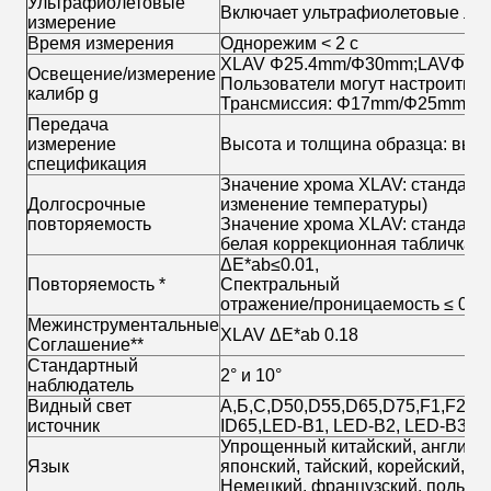
Ультрафиолетовые
Включает ультрафиолетовые лучи
измерение
Время измерения
Однорежим < 2 с
XLAV Φ25.4mm/Φ30mm;LAVΦ1
Освещение/измерение
Пользователи могут настроить к
калибр g
Трансмиссия: Φ17mm/Φ25mm
Передача
измерение
Высота и толщина образца: высо
спецификация
Значение хрома XLAV: стандартн
Долгосрочные
изменение температуры)
повторяемость
Значение хрома XLAV: стандартн
белая коррекционная табличка и
ΔE*ab≤0.01,
Повторяемость *
Спектральный
отражение/проницаемость ≤ 0,1
Межинструментальные
XLAV ΔE*ab 0.18
Соглашение**
Стандартный
2° и 10°
наблюдатель
Видный свет
А,Б,С,D50,D55,D65,D75,F1,F2,F3
источник
ID65,LED-B1, LED-B2, LED-B3, 
Упрощенный китайский, английски
Язык
японский, тайский, корейский,
Немецкий, французский, польск