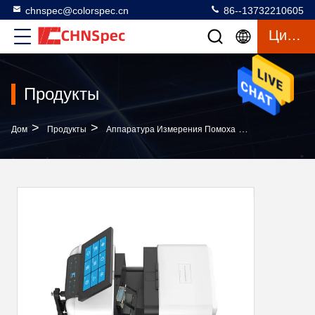
chnspec@colorspec.cn
86--13732210605
Цитата
Продукты
>
>
>
Дом
Продукты
Аппаратура Измерения Помоха
Высокопроизв