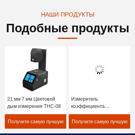
НАШИ ПРОДУКТЫ
Подобные продукты
21 мм 7 мм Цветовой
Измеритель
дым измерения THC-08
коэффициента
пропускания и мутности
400-700 нм, 10 нм, ASTM
Получите самую лучшую
Получите самую лучшую
D1003 THC-07