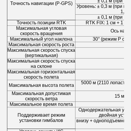
± 0,1 м (при н
Точность навигации (P-GPS)
Уровень: ± 0,3 м (при н
1,5 
± 0,1 м (при н
Точность позиции RTK
RTK FIX: 1 см + 1 pp
Максимальная угловая
Ось накло
скорость вращения
Максимальный угол наклона
30° (режим P с в
Максимальная скорость роста
Р
Максимальная скорость спуска
Ре
(вертикальная)
Максимальная скорость спуска
на склоне
Максимальная горизонтальная
Реж
скорость полета
5000 м (2110 лопастей,
Максимальная высота полета
ло
Максимальная допустимая
15 м/с 
скорость ветра
Максимальное время полета
Однодержательная устан
Поддерживает режим
двойная устан
установки гимбалов
внизу + одноподъемник 