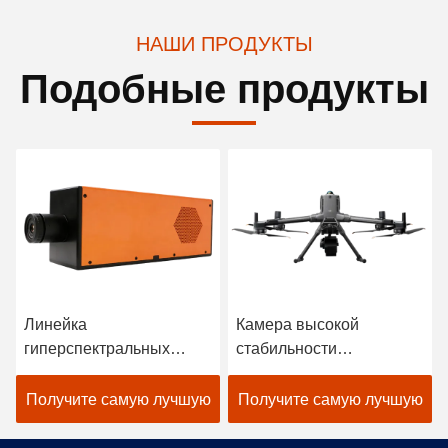
НАШИ ПРОДУКТЫ
Подобные продукты
Линейка
Камера высокой
гиперспектральных
стабильности
камер FS1A серии 900-
Hyperspectral отображая
2500 нм
для береговой линии и
Получите самую лучшую
Получите самую лучшую
морской окружающей
среды