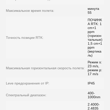
минута
Максимальное время полета:
55
ПОЧИНК
А RTK: 1
cm+1
ppm
(горизон
Точность позиции RTK:
тальные)
1,5 cm+1
ppm
(вертика
ль)
Режим s:
23 m/s,
Максимальная горизонтальная скорость полета:
режим p:
17 m/s
Leve предохранения от IP:
IP45
400-
Спектральный диапазон:
1000nm
2.4000-
2.4835