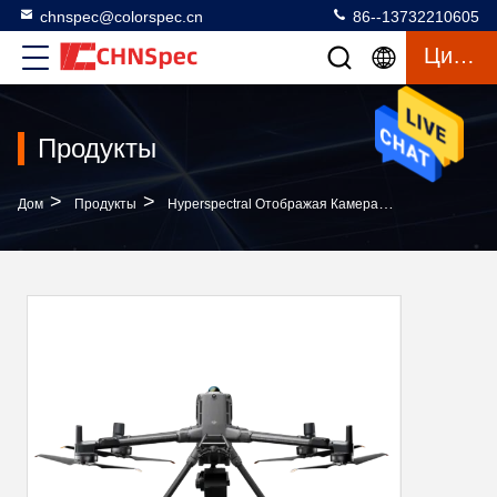
chnspec@colorspec.cn
86--13732210605
Цитата
Продукты
>
>
>
Дом
Продукты
Hyperspectral Отображая Камера
Гиперспектр