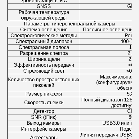
Уровень защиты ИС
GNSS
GPS 
Рабочая температура
окружающей среды
Параметры гиперспектральной камеры
Система освещения
Пассивное освещение (б
Спектроскопические методы
Решет
Спектральный диапазон
400-100
Спектральная полоса
120
Разрешение спектра
2.5 
Ширина щели
25м
Эффективность передачи
>
60
Стреляющий свет
<
00,
Максимальная в
Количество пространственных
(конфигурируема
пикселей
обеспече
Размер пикселя
5.86
Полный диапазон 128 Гц
Скорость съемки
достигнут п
Детектор
CMO
SNR ((Пик)
600/
Выход камеры
USB3.0 или гиг
Интерфейс камеры
Подстав
Линия передачи USB3.0 
Аксессуары