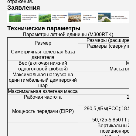
отражения.
Заявления
Технические параметры
Параметры летной единицы (M300RTK)
Размеры (расширенные,
Размер
Размеры (свернутые, 
Симетричная колесная база
двигателя
Вес (включая нижний
Масс
одноголовой скобкой)
Масса возду
Максимальная нагрузка на
один гимбальный демперский
шар
Максимальная взлетная масса
Рабочая частота
2.4
290,5 дБм
(
FCC
);
18.5 
Мощность передачи (EIRP)
50,725-5,850 ГГц
:
2
Вертикальный: ±
позиционирован