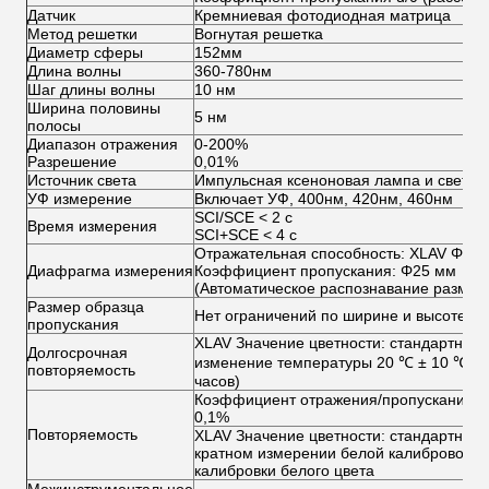
Датчик
Кремниевая фотодиодная матрица
Метод решетки
Вогнутая решетка
Диаметр сферы
152мм
Длина волны
360-780нм
Шаг длины волны
10 нм
Ширина половины
5 нм
полосы
Диапазон отражения
0-200%
Разрешение
0,01%
Источник света
Импульсная ксеноновая лампа и светод
УФ измерение
Включает УФ, 400нм, 420нм, 460нм
SCI/SCE < 2 с
Время измерения
SCI+SCE < 4 с
Отражательная способность: XLAV Φ3
Диафрагма измерения
Коэффициент пропускания: Φ25 мм
(Автоматическое распознавание разме
Размер образца
Нет ограничений по ширине и высоте о
пропускания
XLAV Значение цветности: стандартное 
Долгосрочная
изменение температуры 20 ℃ ± 10 ℃, бе
повторяемость
часов)
Коэффициент отражения/пропускания сп
0,1%
Повторяемость
XLAV Значение цветности: стандартное о
кратном измерении белой калибровочно
калибровки белого цвета