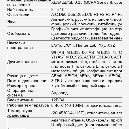
Межинструментальное
XLAV ΔE*ab 0,15 (BCRA Series II, средн
соглашение
Наблюдатель
2° и 10°
Осветители
А,С,D50,D55,D65,D75,F1,F2,F3,F4,F5,F
Английский, русский, испанский, португа
Язык
французский, польский, китайский (упр
График/значение коэффициента отражен
Отображать
цветового различия, годен/не годен, ими
цветности жидкости, цветовая тенденци
Цветовые
L*a*b, L*C*h, Hunter Lab, Yxy, XYZ
пространства
WI (ASTM E313-00, ASTM E313-73, CIE/IS
YI (ASTM D1925, ASTM E313-00, ASTM E3
Другие индексы
метамеризма milm, стойкость к пятнам, с
плотность T, плотность E, плотность M ,
матовость, общий коэффициент пропуск
Разница в цвете
ΔE*ab, ΔE*CH, ΔE*uv, ΔE*cmc, ΔE*94, ΔE*
Память для хранения
8 ГБ U-диск для хранения и передачи д
Размер экрана
7-дюймовый сенсорный экран
Операционная
Андроид
система
Блок питания
12В/3А
Рабочая температура
5-40℃ (40-104F), относительная влажно
Температура
-20-45℃(-4-113F), относительная влажн
хранилища
Адаптер питания, USB-кабель, приспос
U-образный диск (программное обеспече