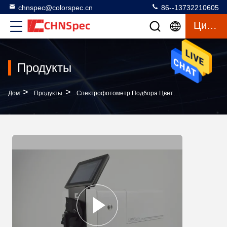
chnspec@colorspec.cn
86--13732210605
Цитата
Продукты
>
>
>
Дом
Продукты
Спектрофотометр Подбора Цветов
Спектрофо