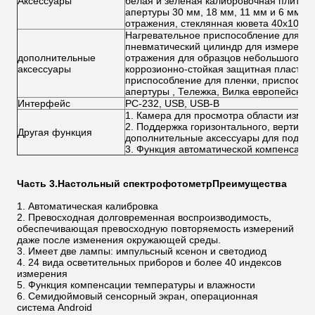
Аксессуары
белая и зеленая калибровочная плитка
апертуры 30 мм, 18 мм, 11 мм и 6 мм,
отражения, стеклянная кювета 40x10 м
Нагревательное приспособление для из
пневматический цилиндр для измерения
дополнительные
отражения для образцов небольшого ра
аксессуары
коррозионно-стойкая защитная пластина
приспособление для пленки, приспособ
апертуры , Тележка, Вилка европейского
Интерфейс
РС-232, USB, USB-B
1. Камера для просмотра области измер
2. Поддержка горизонтального, вертика
Другая функция
дополнительные аксессуары для поддер
3. Функция автоматической компенсации
Часть 3.
Настольный спектрофотометр
Преимущества
1. Автоматическая калибровка
2. Превосходная долговременная воспроизводимость,
обеспечивающая превосходную повторяемость измерений
даже после изменения окружающей среды.
3. Имеет две лампы: импульсный ксенон и светодиод
4. 24 вида осветительных приборов и более 40 индексов
измерения
5. Функция компенсации температуры и влажности
6. Семидюймовый сенсорный экран, операционная
система Android