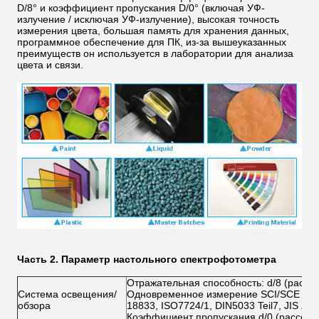
D/8° и коэффициент пропускания D/0° (включая УФ-
излучение / исключая УФ-излучение), высокая точность
измерения цвета, большая память для хранения данных,
программное обеспечение для ПК, из-за вышеуказанных
преимуществ он используется в лаборатории для анализа
цвета и связи.
Часть 2.
Параметр настольного спектрофотометра
Отражательная способность: d/8 (рассея
Система освещения/
Одновременное измерение SCI/SCE в со
обзора
18833, ISO7724/1, DIN5033 Teil7, JIS Z
Коэффициент пропускания d/0 (рассеянн