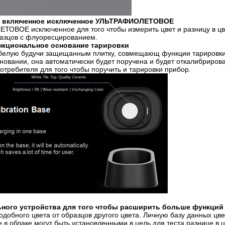
 включенное исключенное УЛЬТРАФИОЛЕТОВОЕ
ОЕ исключенное для того чтобы измерить цвет и разницу в цв
азцов с флуоресцированием.
нкциональное основание тарировки
белую будучи защищанным плитку, совмещающ функции тарировки
новании, она автоматически будет поручена и будет откалибриров
отребителя для того чтобы поручить и тарировки прибор.
ьного устройства для того чтобы расширить больше функций
бного цвета от образцов другого цвета. Личную базу данных цв
 в облаке могут быть установленными в цель для теста разнице в ц