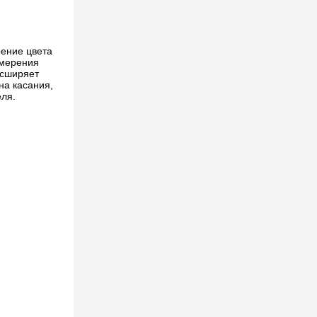
рение цвета
змерения
асширяет
на касания,
ля.