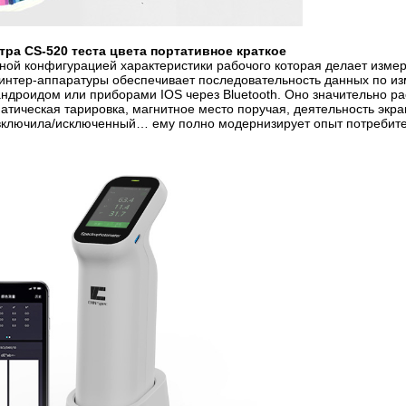
ра CS-520 теста цвета портативное краткое
ьной конфигурацией характеристики рабочого которая делает изме
интер-аппаратуры обеспечивает последовательность данных по и
андроидом или приборами IOS через Bluetooth. Оно значительно р
тическая тарировка, магнитное место поручая, деятельность экра
ключила/исключенный… ему полно модернизирует опыт потребите