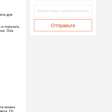
ета для
Отправьте
 и поручать
ана. Она
ета можно
вета. От