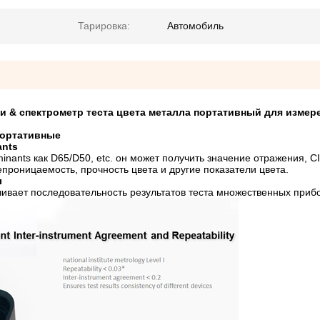
Тарировка:
Автомобиль
и & спектрометр теста цвета металла портативный для измер
портативные
ants
nants как D65/D50, etc. он может получить значение отражения, CI
епроницаемость, прочность цвета и другие показатели цвета.
ы
чивает последовательность результатов теста множественных приб