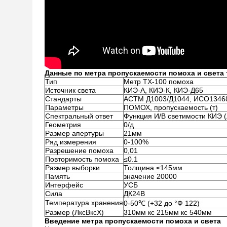
Данные по метра пропускаемости помоха и света 
Тип
Метр ТХ-100 помоха
Источник света
КИЭ-А, КИЭ-К, КИЭ-Д65
Стандарты
АСТМ Д1003/Д1044, ИСО13468
Параметры
ПОМОХ, пропускаемость (т)
Спектральный ответ
Функция И/В светимости КИЭ (
Геометрия
0/д
Размер апертуры
21мм
Ряд измерения
0-100%
Разрешение помоха
0,01
Повторимость помоха
≤0.1
Размер выборки
Толщина ≤145мм
Память
значение 20000
Интерфейс
УСБ
Сила
ДК24В
Температура хранения
0-50℃ (+32 до °Ф 122)
Размер (ЛксВксХ)
310мм кс 215мм кс 540мм
Введение метра пропускаемости помоха и света