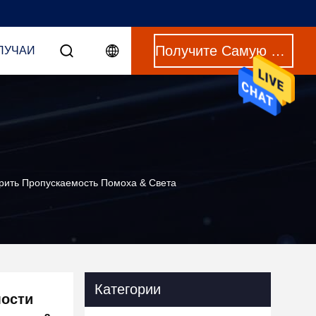
Получите Самую Лучшую Цену
ЛУЧАИ
рить Пропускаемость Помоха & Света
Категории
мости