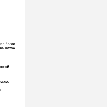
нее белое,
та, помох
ысокой
иалов.
я