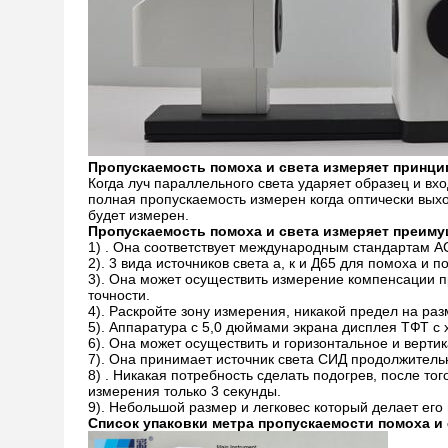
Пропускаемость помоха и света измеряет принци
Когда луч параллельного света ударяет образец и вх
полная пропускаемость измерен когда оптически выхо
будет измерен.
Пропускаемость помоха и света измеряет преим
1) . Она соответствует международным стандартам 
2). 3 вида источников света а, к и Д65 для помоха и
3). Она может осуществить измерение компенсации п
точности.
4). Раскройте зону измерения, никакой предел на ра
5). Аппаратура с 5,0 дюймами экрана дисплея ТФТ 
6). Она может осуществить и горизонтальное и верти
7). Она принимает источник света СИД продолжительн
8) . Никакая потребность сделать подогрев, после то
измерения только 3 секунды.
9). Небольшой размер и легковес который делает его 
Список упаковки метра пропускаемости помоха и 