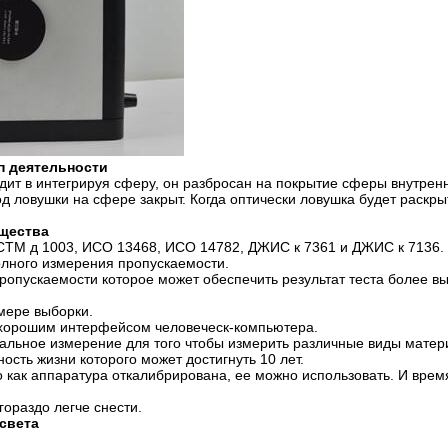
п деятельности
одит в интегрируя сферу, он разбросан на покрытие сферы внутрен
д ловушки на сфере закрыт. Когда оптически ловушка будет раскры
ущества
АСТМ д 1003, ИСО 13468, ИСО 14782, ДЖИС к 7361 и ДЖИС к 7136.
 полного измерения пропускаемости.
ропускаемости которое может обеспечить результат теста более в
змере выборки.
с хорошим интерфейсом человеческ-компьютера.
кальное измерение для того чтобы измерить различные виды матер
ость жизни которого может достигнуть 10 лет.
го как аппаратура откалибрирована, ее можно использовать. И врем
гораздо легче снести.
света