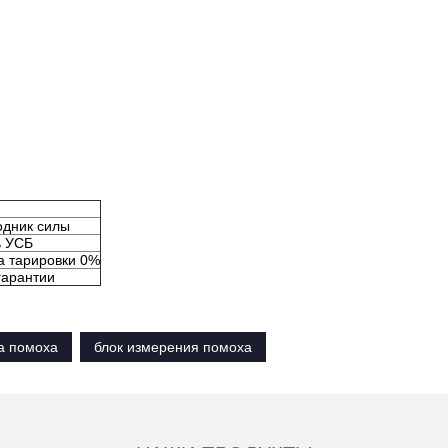
одник силы
ь УСБ
а тарировки 0%
гарантии
а помоха
блок измерения помоха