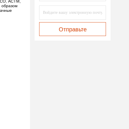
ИСО, АСТМ,
м образом
рачные
Отправьте