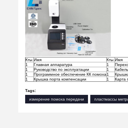
Кты.
Имя
Кты.
Имя
1
Главная аппаратура
1
Перех
1
Руководство по эксплуатации
1
Кабел
1
Программное обеспечение КК помоха
1
Крышк
1
Крышка порта компенсации
1
Карта 
Tags:
измерение помоха передачи
пластмассы метр