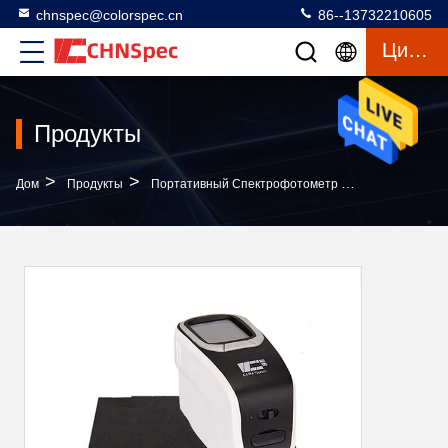
chnspec@colorspec.cn
86--13732210605
Цитата
Продукты
>
>
>
Дом
Продукты
Портативный Спектрофотометр Цвета
Матери