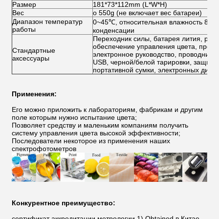
Размер
181*73*112mm (L*W*H)
Вес
о 550g (не включает вес батареи)
Диапазон температур
0~45℃, относительная влажность 80% и
работы
конденсации
Переходник силы, батарея лития, рук
обеспечение управления цвета, прог
Стандартные
электронное руководство, проводник у
аксессуары
USB, черной/белой тарировки, защитн
портативной сумки, электронных диаг
Применения:
Его можно приложить к лабораториям, фабрикам и другим
поле которым нужно испытание цвета;
Позволяет средству и маленьким компаниям получить
систему управления цвета высокой эффективности;
Последователи некоторое из применения наших
спектрофотометров
Конкурентное преимущество:
сертификат аккредитации метрологии 1).Obtained в Китае