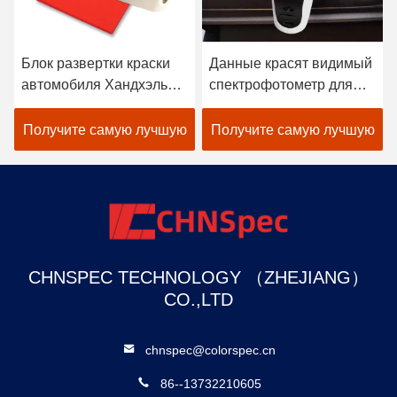
Видео
Данные красят видимый
Спектрофотометр цвета
спектрофотометр для
КС -610 портативный
подбора цветов ткани в
соединяется с
черноте
программным
Получите самую лучшую
Получите самую лучшую
обеспечением подбора
цветов
цену
цену
CHNSPEC TECHNOLOGY （ZHEJIANG）
CO.,LTD
chnspec@colorspec.cn
86--13732210605