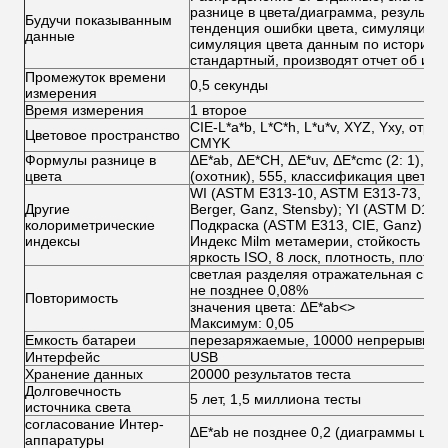
разнице в цвета/диаграмма, результат
Будучи показыванным
тенденция ошибки цвета, симуляция ц
данные
симуляция цвета данным по истории, 
стандартный, производят отчет об из
Промежуток времени
0,5 секунды
измерения
Время измерения
1 второе
CIE-L*a*b, L*C*h, L*u*v, XYZ, Yxy, отра
Цветовое пространство
CMYK
Формулы разнице в
ΔE*ab, ΔE*CH, ΔE*uv, ΔE*cmc (2: 1), ΔE
цвета
(охотник), 555, классификация цвета
WI (ASTM E313-10, ASTM E313-73, CIE
Другие
Berger, Ganz, Stensby); YI (ASTM D19
колориметрические
Подкраска (ASTM E313, CIE, Ganz)
индексы
Индекс Milm метамерии, стойкость крас
яркость ISO, 8 лоск, плотность, плотнос
светлая разделяя отражательная спос
не позднее 0,08%
Повторимость
значения цвета: ΔE*ab
<>
Максимум: 0,05
Емкость батареи
перезаряжаемые, 10000 непрерывных 
Интерфейс
USB
Хранение данных
20000 результатов теста
Долговечность
5 лет, 1,5 миллиона тесты
источника света
согласование Интер-
ΔE*ab не позднее 0,2 (диаграммы цвет
аппаратуры