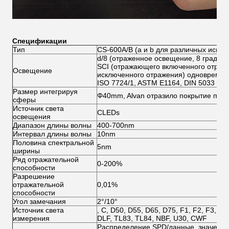
Спецификации
Тип
CS-600A/B (a и b для различных испы
d/8 (отраженное освещение, 8 градус
SCI (отражающего включенного отраж
Освещение
исключенного отражения) одновременн
ISO 7724/1, ASTM E1164, DIN 5033 Teil
Размер интегрируя
Φ40mm, Alvan отразило покрытие пов
сферы
Источник света
CLEDs
освещения
Диапазон длины волны
400-700nm
Интервал длины волны
10nm
Половина спектральной
5nm
ширины
Ряд отражательной
0-200%
способности
Разрешение
отражательной
0,01%
способности
Угол замечания
2°/10°
Источник света
, C, D50, D55, D65, D75, F1, F2, F3, F4,
измерения
DLF, TL83, TL84, NBF, U30, CWF
Распределение SPD/данные, значения 