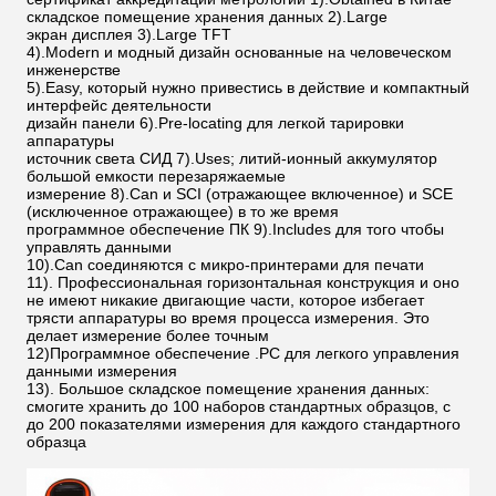
складское помещение хранения данных 2).Large
экран дисплея 3).Large TFT
4).Modern и модный дизайн основанные на человеческом
инженерстве
5).Easy, который нужно привестись в действие и компактный
интерфейс деятельности
дизайн панели 6).Pre-locating для легкой тарировки
аппаратуры
источник света СИД 7).Uses; литий-ионный аккумулятор
большой емкости перезаряжаемые
измерение 8).Can и SCI (отражающее включенное) и SCE
(исключенное отражающее) в то же время
программное обеспечение ПК 9).Includes для того чтобы
управлять данными
10).Can соединяются с микро-принтерами для печати
11). Профессиональная горизонтальная конструкция и оно
не имеют никакие двигающие части, которое избегает
трясти аппаратуры во время процесса измерения. Это
делает измерение более точным
12)Программное обеспечение .PC для легкого управления
данными измерения
13). Большое складское помещение хранения данных:
смогите хранить до 100 наборов стандартных образцов, с
до 200 показателями измерения для каждого стандартного
образца