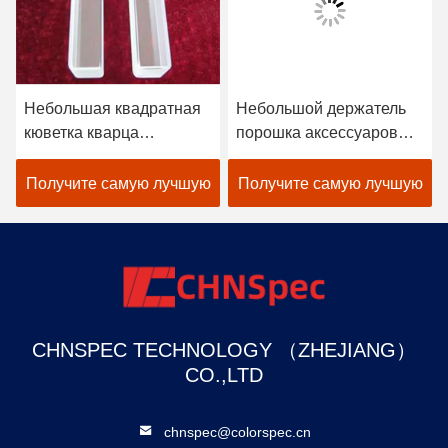
Небольшая квадратная
Небольшой держатель
кюветка кварца
порошка аксессуаров
аксессуаров
спектрофотометра
спектрофотометра для
материалов лепешки
Получите самую лучшую
Получите самую лучшую
цветометра столешницы
сильно защитный
цену
цену
CHNSPEC TECHNOLOGY （ZHEJIANG）
CO.,LTD
chnspec@colorspec.cn