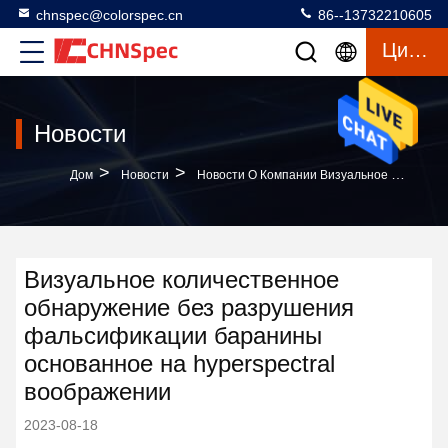
chnspec@colorspec.cn
86--13732210605
Цитата
Новости
>
>
Дом
Новости
Новости О Компании Визуальное Количественное Обнаружение Без Разрушения Фальсификации Баранины Основанное На Hyperspectral Воображении
Визуальное количественное
обнаружение без разрушения
фальсификации баранины
основанное на hyperspectral
воображении
2023-08-18