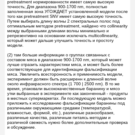
pretreatment нормированности имеет самую высокую
точность; Для диапазона 900-1700 nm, полностью
заполненная зона УГОЖДАЕТ установленной модели после
того как pretreatment SNV имеет самую высокую точность.
Путем выбирать длину волны 2 спектральных полос под
оптимальным методом pretreatment, найдено что collinearity
между выбранными длинами волны минимально и
репрезентивно на основании исключать multicollinearity,
который может дальше улучшить точность и простоту
модели.
(2) там больше информации о группах связанных с
составом мяса в диапазоне 900-1700 nm, который может
лучше отразить характеристики мяса, и может быть более
соответствующее для идентификации фальсификации
мяса. Увеличить всесторонность и применимость модели,
эксперимент должен быть расширенн к длинной волне
около инфракрасного спектра (1 700 | 2500 nm). В то же
время, упаковали высококачественные баранину и мясо
утки выбранные в эксперименте как законченный - продукты
в местных супермаркетах. Ли последующую модель можно
приложить к исследованию фальсификации баранины под
различными окружающими средами (температурой,
влажностью, формой, etc.), различные разнообразия,
различные качества, различным питаясь методам и
различной свежесть нужно более дополнительные проверка
и обсуждение.