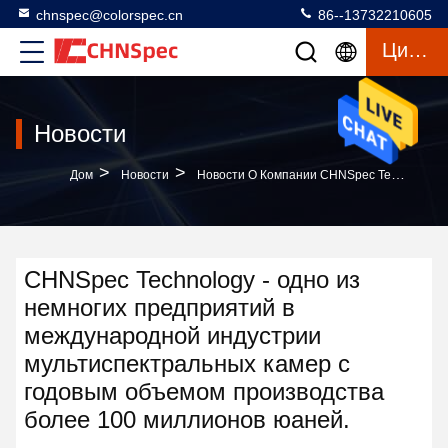
chnspec@colorspec.cn
86--13732210605
Цитата
Новости
>
>
Дом
Новости
Новости О Компании CHNSpec Technology - Одно Из Немногих Предприятий В Международной Индустрии Мультиспектральных Камер С Годовым Объемом Производства Более 100 Миллионов Юаней.
CHNSpec Technology - одно из
немногих предприятий в
международной индустрии
мультиспектральных камер с
годовым объемом производства
более 100 миллионов юаней.