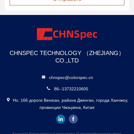
CHNSPEC TECHNOLOGY （ZHEJIANG）
CO.,LTD
chnspec@colorspec.cn
86--13732210605
Но. 166 дороги Венюан, района Джянган, города Ханчжоу,
провинции Чжэцзяна, Китая