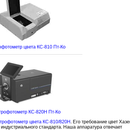
офотометр цвета КС-810 Пт-Ко
трофотометр КС-820Н Пт-Ко
трофотометр цвета КС-810/820Н
. Его требование цвет Хаз
а индустриального стандарта. Наша аппаратура отвечает