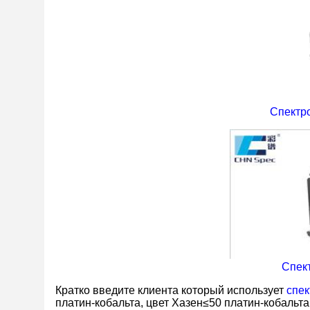
Спектр
Спек
Кратко введите клиента который использует
спек
платин-кобальта, цвет Хазен≤50 платин-кобальт