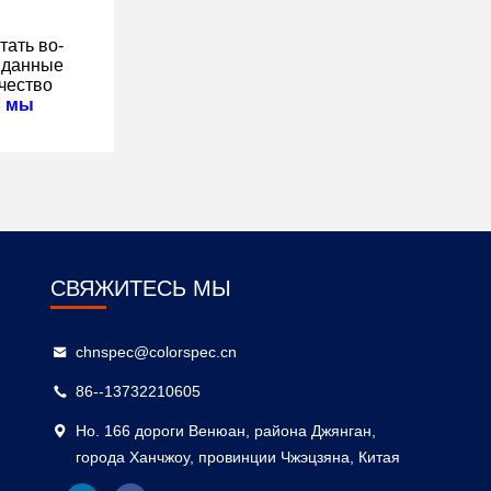
тать во-
 данные
ачество
ь мы
СВЯЖИТЕСЬ МЫ
chnspec@colorspec.cn
86--13732210605
Но. 166 дороги Венюан, района Джянган,
города Ханчжоу, провинции Чжэцзяна, Китая