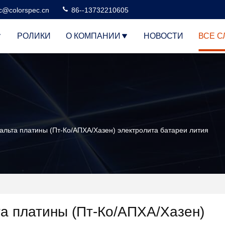
c@colorspec.cn
86--13732210605
РОЛИКИ
О КОМПАНИИ
НОВОСТИ
ВСЕ С
альта платины (Пт-Ко/АПХА/Хазен) электролита батареи лития
а платины (Пт-Ко/АПХА/Хазен)